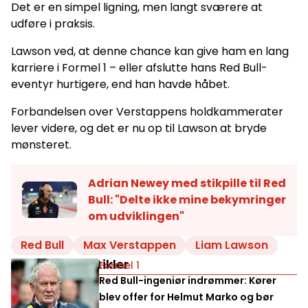
Det er en simpel ligning, men langt sværere at
udføre i praksis.
Lawson ved, at denne chance kan give ham en lang
karriere i Formel 1 – eller afslutte hans Red Bull-
eventyr hurtigere, end han havde håbet.
Forbandelsen over Verstappens holdkammerater
lever videre, og det er nu op til Lawson at bryde
mønsteret.
Adrian Newey med stikpille til Red
Bull: "Delte ikke mine bekymringer
om udviklingen"
Red Bull
Max Verstappen
Liam Lawson
Relaterede artikler
Formel 1
Red Bull-ingeniør indrømmer: Kører
blev offer for Helmut Marko og bør