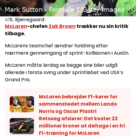
S. Bjerregaard
Af
McLaren
-chefen
Zak Brown
trækker nu sin kritik
tilbage.
McLarens teamchef ændrer holdning efter
nærmere gennemgang af sprint-kollisionen i Austin.
McLaren måtte lørdag se begge sine biler udgå
allerede i første sving under sprintløbet ved USA’s
Grand Prix.
McLaren bebrejder F1-kører for
sammenstødet mellem Lando
Norris og Oscar Piastri
Retssag afslører: Det koster 22
millioner kroner at deltage i en fri
F1-træning for McLaren