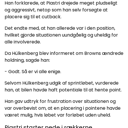
Han forklarede, at Piastri drejede meget pludseligt
og aggressivt, netop som han selv forsøgte at
placere sig til et cutback.
Det endte med, at han allerede var i den position,
hvilket gjorde situationen uundgåelig og uheldig for
alle involverede.
Da Hülkenberg blev informeret om Browns ændrede
holdning, sagde han:
- Godt. Så er vi alle enige.
Selvom Hülkenberg udgik af sprintløbet, vurderede
han, at bilen havde haft potentiale til at hente point.
Han gav udtryk for frustration over situationen og
var overbevist om, at en placering i pointene havde
været mulig, hvis løbet var forløbet uden uheld.
Piastri starter nede i rækkerne