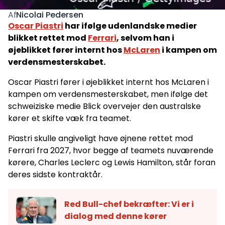
Nicolai Pedersen
Af
Oscar Piastri
har ifølge udenlandske medier
blikket rettet mod
Ferrari
, selvom han i
øjeblikket fører internt hos
McLaren
i kampen om
verdensmesterskabet.
Oscar Piastri fører i øjeblikket internt hos McLaren i
kampen om verdensmesterskabet, men ifølge det
schweiziske medie Blick overvejer den australske
kører et skifte væk fra teamet.
Piastri skulle angiveligt have øjnene rettet mod
Ferrari fra 2027, hvor begge af teamets nuværende
kørere, Charles Leclerc og Lewis Hamilton, står foran
deres sidste kontraktår.
Red Bull-chef bekræfter: Vi er i
dialog med denne kører