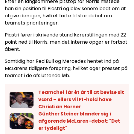
Efter en langsommere pitstop for Norris mistede
han sin position til Piastri og blev senere bedt om at
afgive den igen, hvilket førte til stor debat om
teamets prioriteringer.
Piastri fører i skrivende stund kørerstillingen med 22
point ned til Norris, men det interne opgør er fortsat
åbent.
Samtidig har Red Bull og Mercedes hentet ind på
McLarens tidligere forspring, hvilket øger presset på
teamet i de afsluttende løb.
Teamchef får ét år til at bevise sit
værd – ellers vil F1-hold have
Christian Horner
Günther Steiner blander sig i
afgørende McLaren-debat: "Det
er tydeligt"