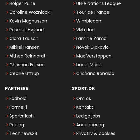
Holger Rune
UEFA Nations League
Caroline Wozniacki
Tour de France
Kevin Magnussen
Wimbledon
Rasmus Højlund
VM i dart
Clara Tauson
Lamine Yamal
Mikkel Hansen
Novak Djokovic
Althea Reinhardt
Max Verstappen
Christian Eriksen
Lionel Messi
Cecilie Uttrup
Cristiano Ronaldo
PARTNERE
SPORT.DK
Fodbold
Om os
Formel 1
Kontakt
Sportsflash
Ledige jobs
Racing
Annoncering
Technews24
Privatliv & cookies