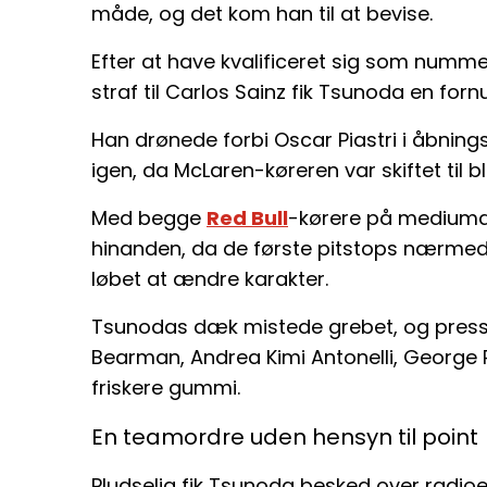
måde, og det kom han til at bevise.
Efter at have kvalificeret sig som nummer
straf til Carlos Sainz fik Tsunoda en fornu
Han drønede forbi Oscar Piastri i åbnin
igen, da McLaren-køreren var skiftet til 
Med begge
Red Bull
-kørere på mediumd
hinanden, da de første pitstops nærmede
løbet at ændre karakter.
Tsunodas dæk mistede grebet, og presse
Bearman, Andrea Kimi Antonelli, George R
friskere gummi.
En teamordre uden hensyn til point
Pludselig fik Tsunoda besked over radio