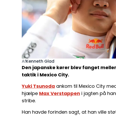
Kenneth Glad
Af
Den japanske kører blev fanget melle
taktik i Mexico City.
Yuki Tsunoda
ankom til Mexico City med
hjælpe
Max Verstappen
i jagten på ha
stribe.
Han havde forinden sagt, at han ville s