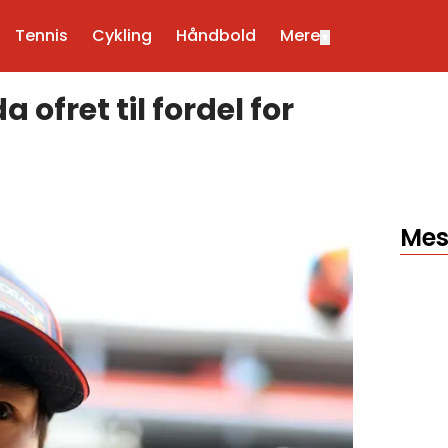
Tennis
Cykling
Håndbold
Mere
▼
ofret til fordel for
Mes