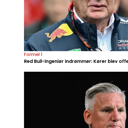
Formel 1
Red Bull-ingeniør indrømmer: Kører blev off