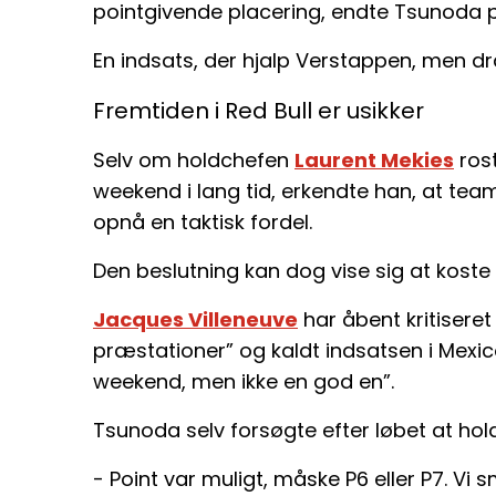
pointgivende placering, endte Tsunoda på
En indsats, der hjalp Verstappen, men d
Fremtiden i Red Bull er usikker
Selv om holdchefen
Laurent Mekies
rost
weekend i lang tid, erkendte han, at tea
opnå en taktisk fordel.
Den beslutning kan dog vise sig at koste
Jacques Villeneuve
har åbent kritiseret
præstationer” og kaldt indsatsen i Mexi
weekend, men ikke en god en”.
Tsunoda selv forsøgte efter løbet at hol
- Point var muligt, måske P6 eller P7. V