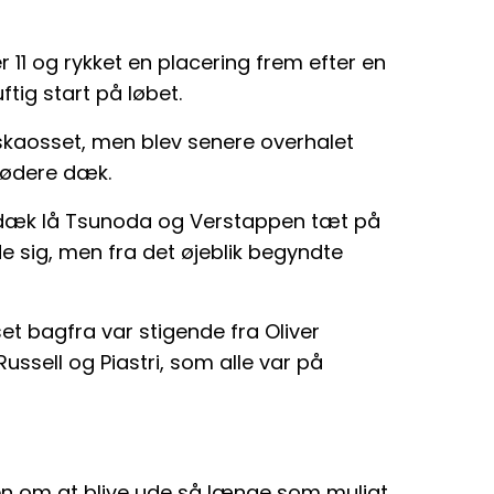
 11 og rykket en placering frem efter en
ftig start på løbet.
gskaosset, men blev senere overhalet
blødere dæk.
æk lå Tsunoda og Verstappen tæt på
 sig, men fra det øjeblik begyndte
t bagfra var stigende fra Oliver
ussell og Piastri, som alle var på
en om at blive ude så længe som muligt