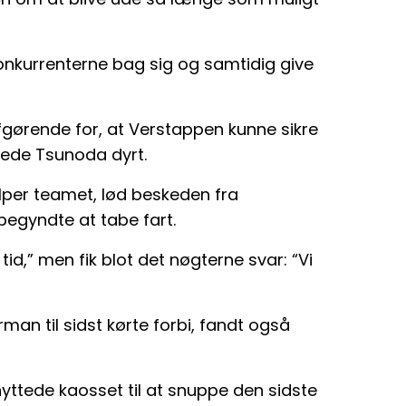
konkurrenterne bag sig og samtidig give
fgørende for, at Verstappen kunne sikre
tede Tsunoda dyrt.
ælper teamet, lød beskeden fra
egyndte at tabe fart.
tid,” men fik blot det nøgterne svar: “Vi
rman til sidst kørte forbi, fandt også
yttede kaosset til at snuppe den sidste