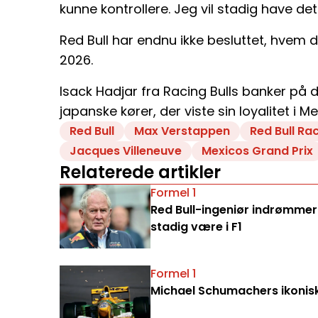
kunne kontrollere. Jeg vil stadig have de
Red Bull har endnu ikke besluttet, hvem d
2026.
Isack Hadjar fra Racing Bulls banker på 
japanske kører, der viste sin loyalitet i M
Red Bull
Max Verstappen
Red Bull Ra
Jacques Villeneuve
Mexicos Grand Prix
Relaterede artikler
Formel 1
Red Bull-ingeniør indrømmer:
stadig være i F1
Formel 1
Michael Schumachers ikoniske 