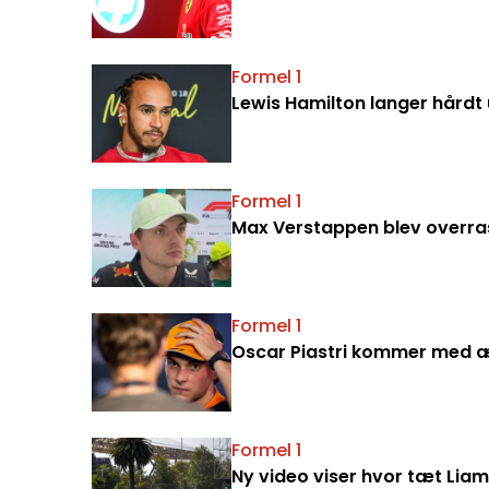
Formel 1
Lewis Hamilton langer hårdt
Formel 1
Max Verstappen blev overra
Formel 1
Oscar Piastri kommer med ærl
Formel 1
Ny video viser hvor tæt Lia