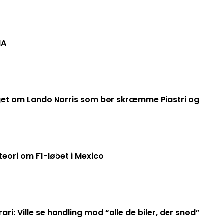
IA
get om Lando Norris som bør skræmme Piastri og
teori om F1-løbet i Mexico
ri: Ville se handling mod “alle de biler, der snød”