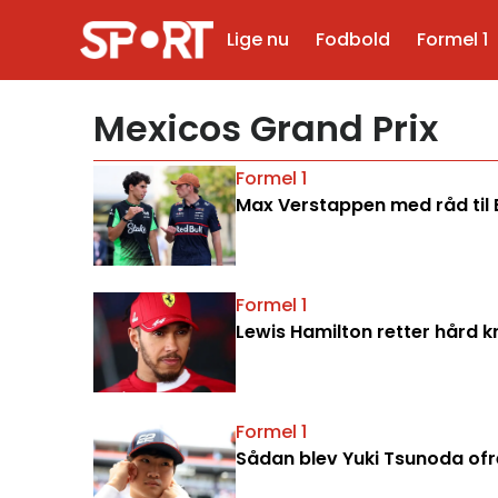
Lige nu
Fodbold
Formel 1
Mexicos Grand Prix
Formel 1
Max Verstappen med råd til B
Formel 1
Lewis Hamilton retter hård kr
Formel 1
Sådan blev Yuki Tsunoda ofre