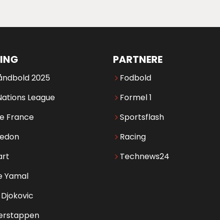
ING
PARTNERE
åndbold 2025
Fodbold
Nations League
Formel 1
de France
Sportsflash
edon
Racing
art
Technews24
e Yamal
Djokovic
erstappen