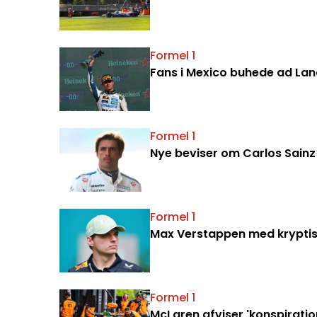
Formel 1
Fans i Mexico buhede ad Land
Formel 1
Nye beviser om Carlos Sainz
Formel 1
Max Verstappen med kryptisk
Formel 1
McLaren afviser 'konspiratio