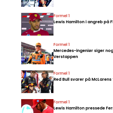
Formel 1
Lewis Hamilton i angreb på F
Formel 1
Mercedes-ingeniør siger no
Verstappen
Formel 1
Red Bull svarer på McLarens 
Formel 1
Lewis Hamilton pressede Ferra