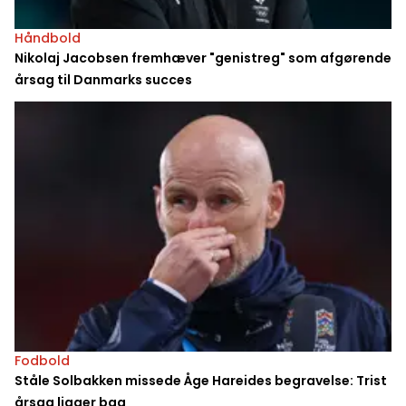
Håndbold
Nikolaj Jacobsen fremhæver "genistreg" som afgørende
årsag til Danmarks succes
Fodbold
Ståle Solbakken missede Åge Hareides begravelse: Trist
årsag ligger bag