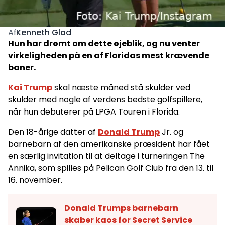
Kenneth Glad
Af
Hun har drømt om dette øjeblik, og nu venter
virkeligheden på en af Floridas mest krævende
baner.
Kai Trump
skal næste måned stå skulder ved
skulder med nogle af verdens bedste golfspillere,
når hun debuterer på LPGA Touren i Florida.
Den 18-årige datter af
Donald Trump
Jr. og
barnebarn af den amerikanske præsident har fået
en særlig invitation til at deltage i turneringen The
Annika, som spilles på Pelican Golf Club fra den 13. til
16. november.
Donald Trumps barnebarn
skaber kaos for Secret Service