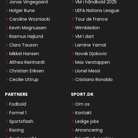
Jonas Vingegaard
VM i håndbold 2025
Holger Rune
UEFA Nations League
Caroline Wozniacki
Tour de France
Kevin Magnussen
Wimbledon
Rasmus Højlund
VM i dart
Clara Tauson
Lamine Yamal
Mikkel Hansen
Novak Djokovic
Althea Reinhardt
Max Verstappen
Christian Eriksen
Lionel Messi
Cecilie Uttrup
Cristiano Ronaldo
PARTNERE
SPORT.DK
Fodbold
Om os
Formel 1
Kontakt
Sportsflash
Ledige jobs
Racing
Annoncering