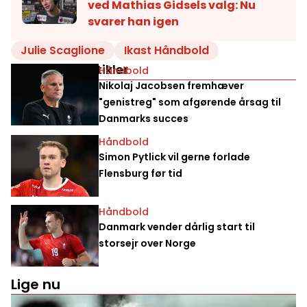
ved Mathias Gidsels valg: Nu
svarer han igen
Julie Scaglione
Ikast Håndbold
Relaterede artikler
Håndbold
Nikolaj Jacobsen fremhæver
"genistreg" som afgørende årsag til
Danmarks succes
Håndbold
Simon Pytlick vil gerne forlade
Flensburg før tid
Håndbold
Danmark vender dårlig start til
storsejr over Norge
Lige nu