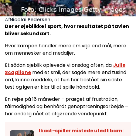
Nicolai Pedersen
Af
Der er øjeblikke i sport, hvor resultatet på tavlen
bliver sekundært.
Hvor kampen handler mere om vilje end mål, mere
om mennesker end medaljer.
Et sådan øjeblik oplevede vi onsdag aften, da
Julie
Scaglione
med et smil, der sagde mere end tusind
ord, kunne meddele, at hun har bestået sin sidste
test og igen er klar til at spille håndbold.
En rejse på 16 måneder – præget af frustration,
tålmodighed og benhårdt genoptræningsarbejde –
har endelig nået et afgørende vendepunkt.
Ikast-spiller mistede ufødt barn: