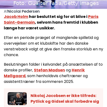
Nicolai Pedersen
Af
Jacob Holm
har besluttet sig for at blive i
Paris
Saint-Germain
, selvom hans fremtid i klubben
længe har været usikker.
Efter en periode præget af manglende spilletid og
overvejelser om et klubskifte har den danske
venstreback valgt at give den franske storklub en ny
chance.
Beslutningen falder i kølvandet på ansættelsen af to
danske profiler,
Stefan Madsen
og
Henrik
Møllgaard
, som henholdsvis cheftræner og
assistenttræner fra sommeren 2025.
Nikolaj Jacobsen er ikke tilfreds:
Pytlick og Gidsel skal forbedre sig