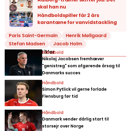
skal han nu
Håndboldspiller får 2 års
karantæne for vanvidstackling
Paris Saint-Germain
Henrik Møllgaard
Stefan Madsen
Jacob Holm
Relaterede artikler
Håndbold
Nikolaj Jacobsen fremhæver
"genistreg" som afgørende årsag til
Danmarks succes
Håndbold
Simon Pytlick vil gerne forlade
Flensburg før tid
Håndbold
Danmark vender dårlig start til
storsejr over Norge