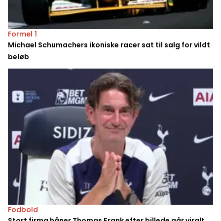
Formel 1
Michael Schumachers ikoniske racer sat til salg for vildt
beløb
Fodbold
Stort firma håner Thomas Frank efter billede går viralt