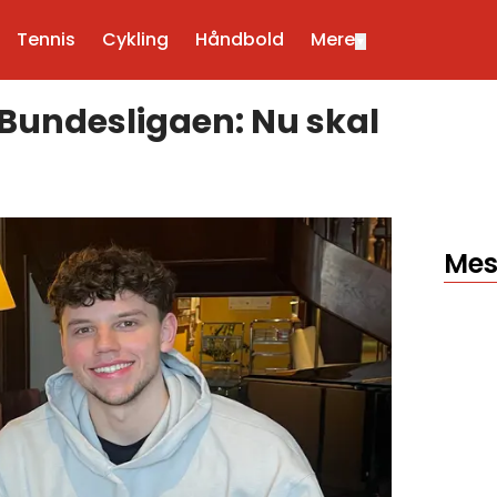
Tennis
Cykling
Håndbold
Mere
▼
 Bundesligaen: Nu skal
Mes