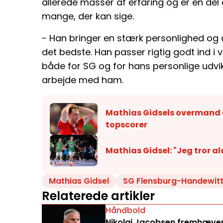
allerede masser af erfaring og er en del 
mange, der kan sige.
- Han bringer en stærk personlighed og de
det bedste. Han passer rigtig godt ind i
både for SG og for hans personlige udvik
arbejde med ham.
Mathias Gidsels overmand er
topscorer
Mathias Gidsel: "Jeg tror ald
Mathias Gidsel
SG Flensburg-Handewit
Relaterede artikler
Håndbold
Nikolaj Jacobsen fremhæver 