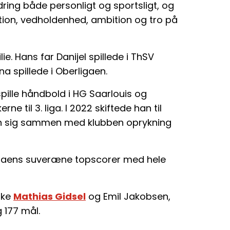
ring både personligt og sportsligt, og
tion, vedholdenhed, ambition og tro på
e. Hans far Danijel spillede i ThSV
na spillede i Oberligaen.
pille håndbold i HG Saarlouis og
til 3. liga. I 2022 skiftede han til
han sig sammen med klubben oprykning
gaens suveræne topscorer med hele
ske
Mathias Gidsel
og Emil Jakobsen,
 177 mål.