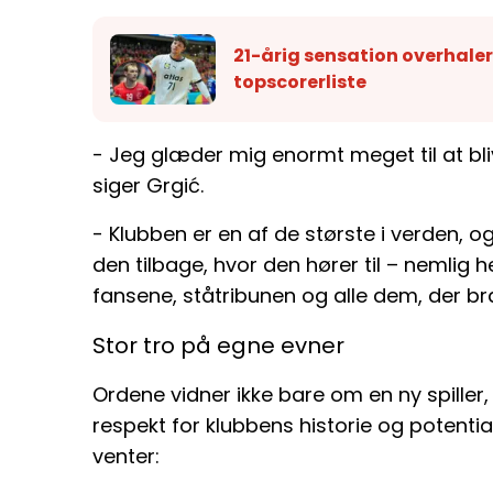
21-årig sensation overhale
topscorerliste
- Jeg glæder mig enormt meget til at bl
siger Grgić.
- Klubben er en af de største i verden, og
den tilbage, hvor den hører til – nemlig hel
fansene, ståtribunen og alle dem, der b
Stor tro på egne evner
Ordene vidner ikke bare om en ny spill
respekt for klubbens historie og potenti
venter: