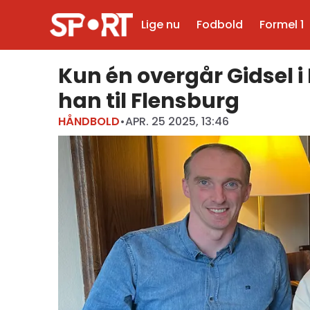
Lige nu
Fodbold
Formel 1
Kun én overgår Gidsel i
han til Flensburg
HÅNDBOLD
•
APR. 25 2025, 13:46