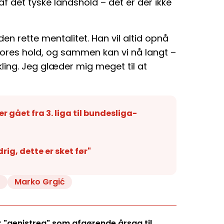
af det tyske landshold – det er der ikke
n rette mentalitet. Han vil altid opnå
 vores hold, og sammen kan vi nå langt –
ling. Jeg glæder mig meget til at
 gået fra 3. liga til bundesliga-
rig, dette er sket før"
t
Marko Grgić
"genistreg" som afgørende årsag til