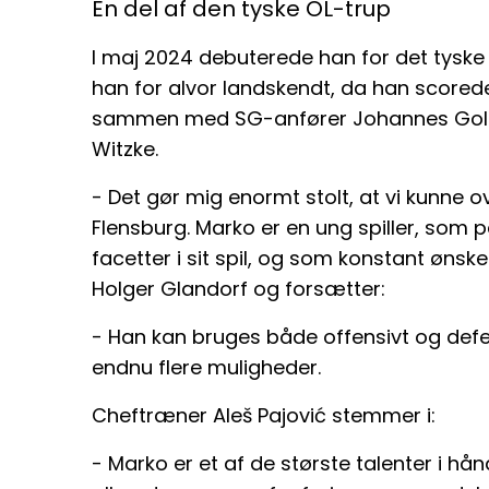
En del af den tyske OL-trup
I maj 2024 debuterede han for det tyske 
han for alvor landskendt, da han scored
sammen med SG-anfører Johannes Gol
Witzke.
- Det gør mig enormt stolt, at vi kunne 
Flensburg. Marko er en ung spiller, som 
facetter i sit spil, og som konstant ønsker
Holger Glandorf og forsætter:
- Han kan bruges både offensivt og def
endnu flere muligheder.
Cheftræner Aleš Pajović stemmer i:
- Marko er et af de største talenter i hå