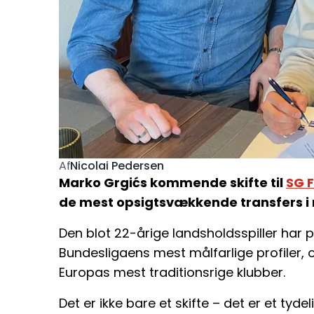
Nicolai Pedersen
Af
Marko Grgićs kommende skifte til
SG 
de mest opsigtsvækkende transfers i 
Den blot 22-årige landsholdsspiller har p
Bundesligaens mest målfarlige profiler, 
Europas mest traditionsrige klubber.
Det er ikke bare et skifte – det er et tyde