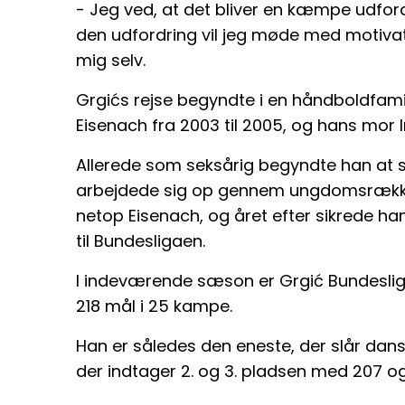
- Jeg ved, at det bliver en kæmpe udford
den udfordring vil jeg møde med motiva
mig selv.
Grgićs rejse begyndte i en håndboldfamili
Eisenach fra 2003 til 2005, og hans mor I
Allerede som seksårig begyndte han at s
arbejdede sig op gennem ungdomsrækkerne 
netop Eisenach, og året efter sikrede 
til Bundesligaen.
I indeværende sæson er Grgić Bundesli
218 mål i 25 kampe.
Han er således den eneste, der slår dan
der indtager 2. og 3. pladsen med 207 og