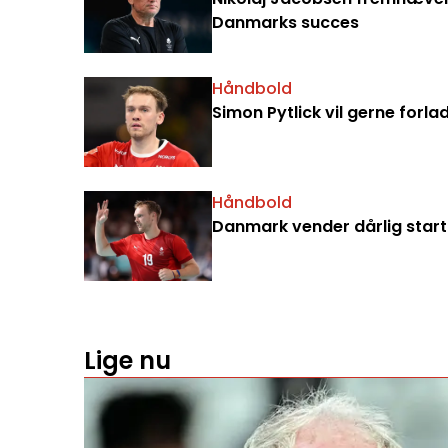
Danmarks succes
Håndbold
Simon Pytlick vil gerne forla
Håndbold
Danmark vender dårlig start 
Lige nu