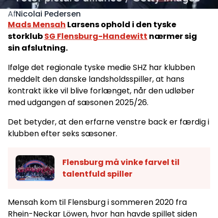
Nicolai Pedersen
Af
Mads Mensah
Larsens ophold i den tyske
storklub
SG Flensburg-Handewitt
nærmer sig
sin afslutning.
Ifølge det regionale tyske medie SHZ har klubben
meddelt den danske landsholdsspiller, at hans
kontrakt ikke vil blive forlænget, når den udløber
med udgangen af sæsonen 2025/26.
Det betyder, at den erfarne venstre back er færdig i
klubben efter seks sæsoner.
Flensburg må vinke farvel til
talentfuld spiller
Mensah kom til Flensburg i sommeren 2020 fra
Rhein-Neckar Löwen, hvor han havde spillet siden