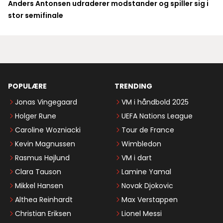
Anders Antonsen udraderer modstander og spiller sig i
stor semifinale
POPULÆRE
TRENDING
Jonas Vingegaard
VM i håndbold 2025
Holger Rune
UEFA Nations League
Caroline Wozniacki
Tour de France
Kevin Magnussen
Wimbledon
Rasmus Højlund
VM i dart
Clara Tauson
Lamine Yamal
Mikkel Hansen
Novak Djokovic
Althea Reinhardt
Max Verstappen
Christian Eriksen
Lionel Messi