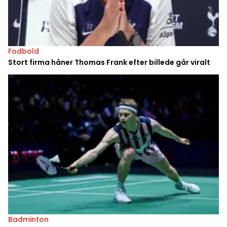
Fodbold
Stort firma håner Thomas Frank efter billede går viralt
Badminton