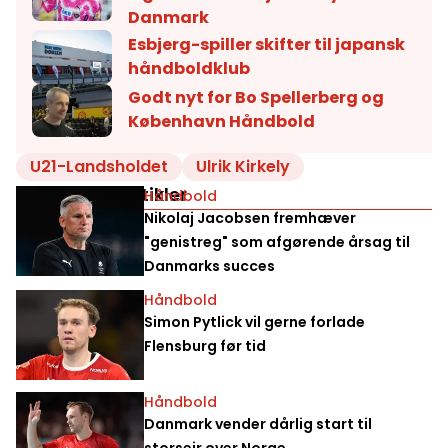
Danmark
Esbjerg-spiller skifter til japansk
håndboldklub
Godt nyt for Bo Spellerberg og
København Håndbold
U21-Landsholdet
Ulrik Kirkely
Relaterede artikler
Håndbold
Nikolaj Jacobsen fremhæver
"genistreg" som afgørende årsag til
Danmarks succes
Håndbold
Simon Pytlick vil gerne forlade
Flensburg før tid
Håndbold
Danmark vender dårlig start til
storsejr over Norge