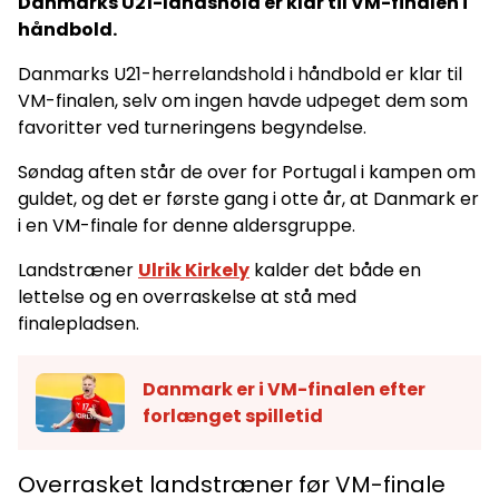
Danmarks U21-landshold er klar til VM-finalen i
håndbold.
Danmarks U21-herrelandshold i håndbold er klar til
VM-finalen, selv om ingen havde udpeget dem som
favoritter ved turneringens begyndelse.
Søndag aften står de over for Portugal i kampen om
guldet, og det er første gang i otte år, at Danmark er
i en VM-finale for denne aldersgruppe.
Landstræner
Ulrik Kirkely
kalder det både en
lettelse og en overraskelse at stå med
finalepladsen.
Danmark er i VM-finalen efter
forlænget spilletid
Overrasket landstræner før VM-finale