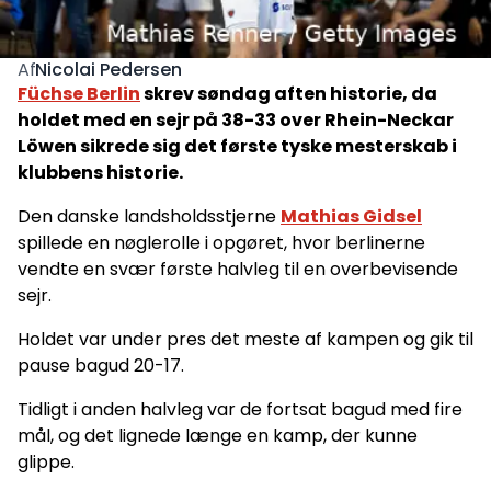
Nicolai Pedersen
Af
Füchse Berlin
skrev søndag aften historie, da
holdet med en sejr på 38-33 over Rhein-Neckar
Löwen sikrede sig det første tyske mesterskab i
klubbens historie.
Den danske landsholdsstjerne
Mathias Gidsel
spillede en nøglerolle i opgøret, hvor berlinerne
vendte en svær første halvleg til en overbevisende
sejr.
Holdet var under pres det meste af kampen og gik til
pause bagud 20-17.
Tidligt i anden halvleg var de fortsat bagud med fire
mål, og det lignede længe en kamp, der kunne
glippe.