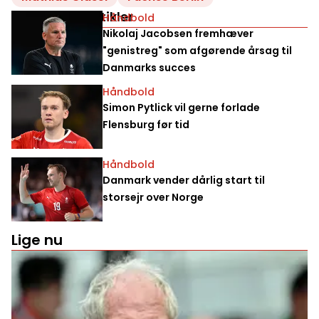
Relaterede artikler
Håndbold
Nikolaj Jacobsen fremhæver
"genistreg" som afgørende årsag til
Danmarks succes
Håndbold
Simon Pytlick vil gerne forlade
Flensburg før tid
Håndbold
Danmark vender dårlig start til
storsejr over Norge
Lige nu