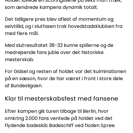
Holdet lavede en scoringsserie på seks mål i træk,
som ændrede kampens dynamik totalt.
Det tidligere pres blev afløst af momentum og
selvtillid, og i slutfasen trak hovedstadsklubben fra
med flere mål.
Med slutresultatet 38-33 kunne spillerne og de
medrejsende fans juble over det historiske
mesterskab.
For Gidsel og resten af holdet var det kulminationen
på en sæson, hvor de har været i front i store dele
af Bundesligaen.
Klar til mesterskabsfest med fansene
Efter kampen gik turen tilbage til Berlin, hvor
omkring 2.000 fans ventede på holdet ved det
flydende badeskib Badeschiff ved floden Spree.