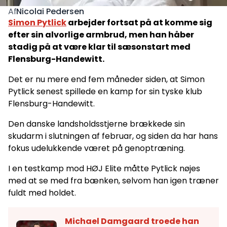
Nicolai Pedersen
Af
Simon Pytlick
arbejder fortsat på at komme sig
efter sin alvorlige armbrud, men han håber
stadig på at være klar til sæsonstart med
Flensburg-Handewitt.
Det er nu mere end fem måneder siden, at Simon
Pytlick senest spillede en kamp for sin tyske klub
Flensburg-Handewitt.
Den danske landsholdsstjerne brækkede sin
skudarm i slutningen af februar, og siden da har hans
fokus udelukkende været på genoptræning.
I en testkamp mod HØJ Elite måtte Pytlick nøjes
med at se med fra bænken, selvom han igen træner
fuldt med holdet.
Michael Damgaard troede han