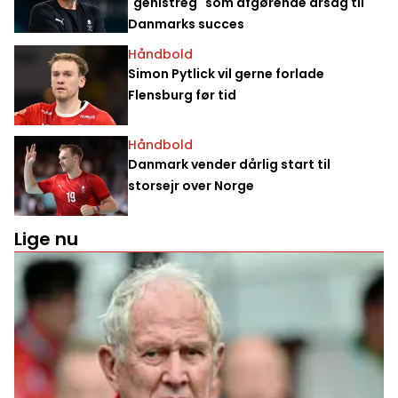
"genistreg" som afgørende årsag til
Danmarks succes
Håndbold
Simon Pytlick vil gerne forlade
Flensburg før tid
Håndbold
Danmark vender dårlig start til
storsejr over Norge
Lige nu