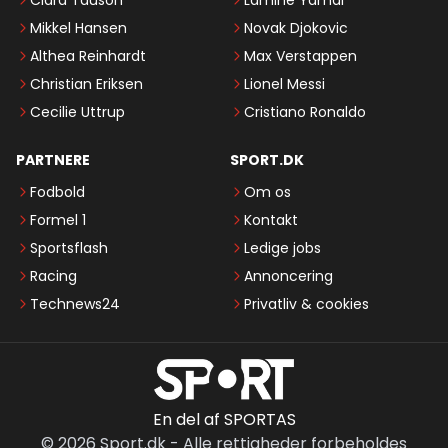
Clara Tauson
Lamine Yamal
Mikkel Hansen
Novak Djokovic
Althea Reinhardt
Max Verstappen
Christian Eriksen
Lionel Messi
Cecilie Uttrup
Cristiano Ronaldo
PARTNERE
SPORT.DK
Fodbold
Om os
Formel 1
Kontakt
Sportsflash
Ledige jobs
Racing
Annoncering
Technews24
Privatliv & cookies
En del af SPORTAS
©
2026
Sport.dk
-
Alle rettigheder forbeholdes