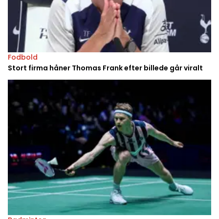
Fodbold
Stort firma håner Thomas Frank efter billede går viralt