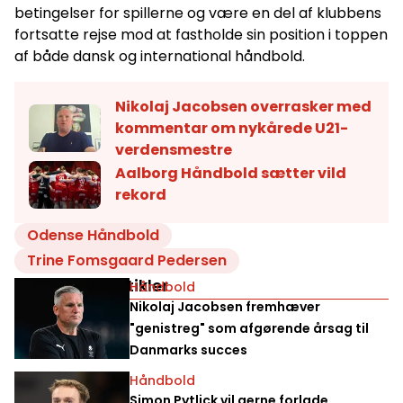
betingelser for spillerne og være en del af klubbens
fortsatte rejse mod at fastholde sin position i toppen
af både dansk og international håndbold.
Nikolaj Jacobsen overrasker med
kommentar om nykårede U21-
verdensmestre
Aalborg Håndbold sætter vild
rekord
Odense Håndbold
Trine Fomsgaard Pedersen
Relaterede artikler
Håndbold
Nikolaj Jacobsen fremhæver
"genistreg" som afgørende årsag til
Danmarks succes
Håndbold
Simon Pytlick vil gerne forlade