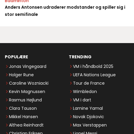
Badminton
Anders Antonsen udraderer modstander og spiller sig i
stor semifinale
POPULÆRE
TRENDING
Jonas Vingegaard
VM i håndbold 2025
Holger Rune
UEFA Nations League
Caroline Wozniacki
Tour de France
Kevin Magnussen
Wimbledon
Rasmus Højlund
VM i dart
Clara Tauson
Lamine Yamal
Mikkel Hansen
Novak Djokovic
Althea Reinhardt
Max Verstappen
Christian Eriksen
Lionel Messi