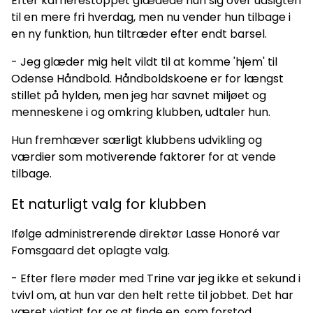
Efter karrierestoppet glædede hun sig over udsigten
til en mere fri hverdag, men nu vender hun tilbage i
en ny funktion, hun tiltræder efter endt barsel.
- Jeg glæder mig helt vildt til at komme 'hjem' til
Odense Håndbold. Håndboldskoene er for længst
stillet på hylden, men jeg har savnet miljøet og
menneskene i og omkring klubben, udtaler hun.
Hun fremhæver særligt klubbens udvikling og
værdier som motiverende faktorer for at vende
tilbage.
Et naturligt valg for klubben
Ifølge administrerende direktør Lasse Honoré var
Fomsgaard det oplagte valg.
- Efter flere møder med Trine var jeg ikke et sekund i
tvivl om, at hun var den helt rette til jobbet. Det har
været vigtigt for os at finde en, som forstod