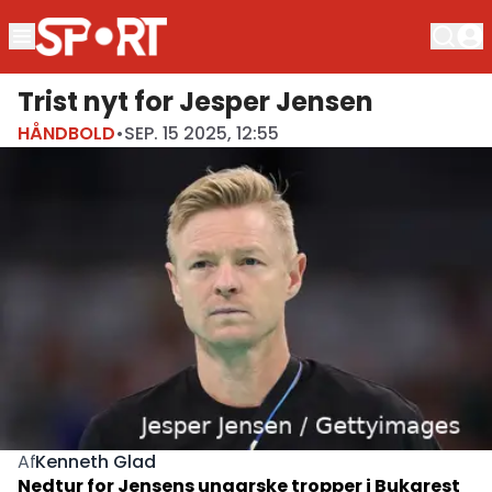
Trist nyt for Jesper Jensen
HÅNDBOLD
•
SEP. 15 2025, 12:55
Kenneth Glad
Af
Nedtur for Jensens ungarske tropper i Bukarest