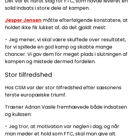
Det var et hårdt slag for FTC, som havde leveret en
solid indsats i store dele af kampen.
Jesper Jensen
måtte efterfølgende konstatere, at
holdet ikke fik lukket af, da det gjaldt mest:
- Jeg mener, vi skal være skuffede over resultatet,
for vi spillede en god kamp og skabte mange
chancer. Vi gav dem for meget plads i slutningen af
kampen og mistede dermed fordelen.
Stor tilfredshed
Hos CSM var der stor tilfredshed efter sæsonens
første europæiske triumf.
Træner Adrian Vasile fremhævede både indsatsen
og kulissen:
- Jeg tror, at motivation var nøglen i dag, og når
man møder et hold som FTC, skal man give alt.