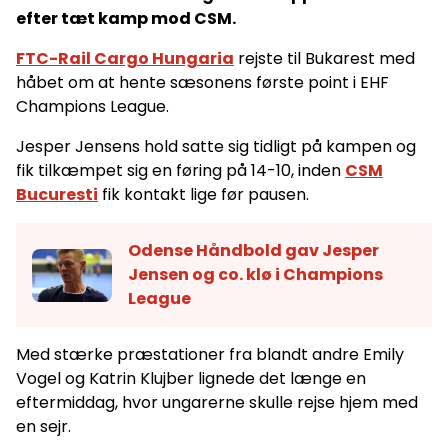
efter tæt kamp mod CSM.
FTC-Rail Cargo Hungaria
rejste til Bukarest med
håbet om at hente sæsonens første point i EHF
Champions League.
Jesper Jensens hold satte sig tidligt på kampen og
fik tilkæmpet sig en føring på 14-10, inden
CSM
Bucuresti
fik kontakt lige før pausen.
Odense Håndbold gav Jesper
Jensen og co. klø i Champions
League
Med stærke præstationer fra blandt andre Emily
Vogel og Katrin Klujber lignede det længe en
eftermiddag, hvor ungarerne skulle rejse hjem med
en sejr.