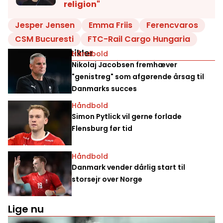
religion"
Jesper Jensen
Emma Friis
Ferencvaros
CSM Bucuresti
FTC-Rail Cargo Hungaria
Relaterede artikler
Håndbold
Nikolaj Jacobsen fremhæver
"genistreg" som afgørende årsag til
Danmarks succes
Håndbold
Simon Pytlick vil gerne forlade
Flensburg før tid
Håndbold
Danmark vender dårlig start til
storsejr over Norge
Lige nu