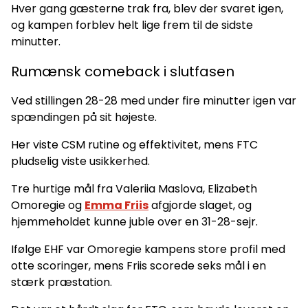
Hver gang gæsterne trak fra, blev der svaret igen,
og kampen forblev helt lige frem til de sidste
minutter.
Rumænsk comeback i slutfasen
Ved stillingen 28-28 med under fire minutter igen var
spændingen på sit højeste.
Her viste CSM rutine og effektivitet, mens FTC
pludselig viste usikkerhed.
Tre hurtige mål fra Valeriia Maslova, Elizabeth
Omoregie og
Emma Friis
afgjorde slaget, og
hjemmeholdet kunne juble over en 31-28-sejr.
Ifølge EHF var Omoregie kampens store profil med
otte scoringer, mens Friis scorede seks mål i en
stærk præstation.