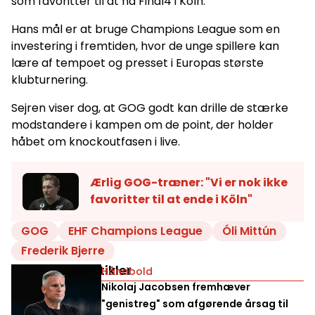
som favoritter til at nå Final4 i Köln.
Hans mål er at bruge Champions League som en
investering i fremtiden, hvor de unge spillere kan
lære af tempoet og presset i Europas største
klubturnering.
Sejren viser dog, at GOG godt kan drille de stærke
modstandere i kampen om de point, der holder
håbet om knockoutfasen i live.
Ærlig GOG-træner: "Vi er nok ikke
favoritter til at ende i Köln"
GOG
EHF Champions League
Óli Mittún
Frederik Bjerre
Relaterede artikler
Håndbold
Nikolaj Jacobsen fremhæver
"genistreg" som afgørende årsag til