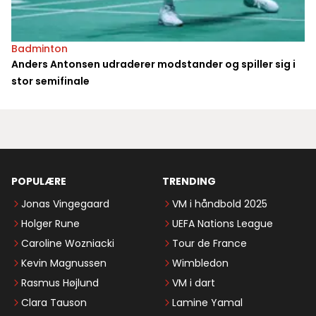
Badminton
Anders Antonsen udraderer modstander og spiller sig i
stor semifinale
POPULÆRE
TRENDING
Jonas Vingegaard
VM i håndbold 2025
Holger Rune
UEFA Nations League
Caroline Wozniacki
Tour de France
Kevin Magnussen
Wimbledon
Rasmus Højlund
VM i dart
Clara Tauson
Lamine Yamal