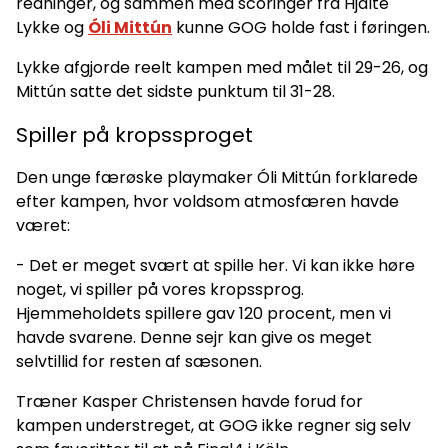
redninger, og sammen med scoringer fra Hjalte
Lykke og
Óli Mittún
kunne GOG holde fast i føringen.
Lykke afgjorde reelt kampen med målet til 29-26, og
Mittún satte det sidste punktum til 31-28.
Spiller på kropssproget
Den unge færøske playmaker Óli Mittún forklarede
efter kampen, hvor voldsom atmosfæren havde
været:
- Det er meget svært at spille her. Vi kan ikke høre
noget, vi spiller på vores kropssprog.
Hjemmeholdets spillere gav 120 procent, men vi
havde svarene. Denne sejr kan give os meget
selvtillid for resten af sæsonen.
Træner Kasper Christensen havde forud for
kampen understreget, at GOG ikke regner sig selv