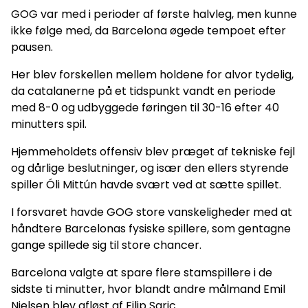
GOG var med i perioder af første halvleg, men kunne
ikke følge med, da Barcelona øgede tempoet efter
pausen.
Her blev forskellen mellem holdene for alvor tydelig,
da catalanerne på et tidspunkt vandt en periode
med 8-0 og udbyggede føringen til 30-16 efter 40
minutters spil.
Hjemmeholdets offensiv blev præget af tekniske fejl
og dårlige beslutninger, og især den ellers styrende
spiller Óli Mittún havde svært ved at sætte spillet.
I forsvaret havde GOG store vanskeligheder med at
håndtere Barcelonas fysiske spillere, som gentagne
gange spillede sig til store chancer.
Barcelona valgte at spare flere stamspillere i de
sidste ti minutter, hvor blandt andre målmand Emil
Nielsen blev afløst af Filip Saric.