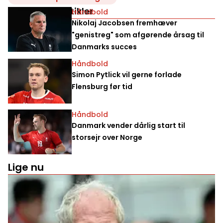
Relaterede artikler
Håndbold
Nikolaj Jacobsen fremhæver
"genistreg" som afgørende årsag til
Danmarks succes
Håndbold
Simon Pytlick vil gerne forlade
Flensburg før tid
Håndbold
Danmark vender dårlig start til
storsejr over Norge
Lige nu