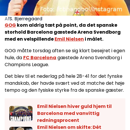
S. Bjerregaard
Af
GOG
kom aldrig tæt på point, da det spanske
storhold Barcelona gæstede Arena Svendborg
med en velspillende
Emil Nielsen
i målet.
GOG måtte torsdag aften se sig klart besejret i egen
hule, da
FC Barcelona
gæstede Arena Svendborg i
Champions League.
Det blev til et nederlag på hele 28-41 for det fynske
mandskab, der havde svært ved at matche det høje
tempo og den fysiske styrke fra de spanske gæster.
Emil Nielsen hiver guld hjem til
Barcelona med vanvittig
redningsprocent
Emil Nielsen om skifte: Dét