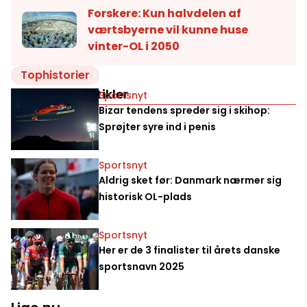
Forskere: Kun halvdelen af
værtsbyerne vil kunne huse
vinter-OL i 2050
Tophistorier
Relaterede artikler
Sportsnyt
Bizar tendens spreder sig i skihop:
Sprøjter syre ind i penis
Sportsnyt
Aldrig sket før: Danmark nærmer sig
historisk OL-plads
Sportsnyt
Her er de 3 finalister til årets danske
sportsnavn 2025