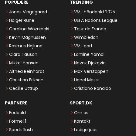
POPULÆRE
TRENDING
Jonas Vingegaard
VM i håndbold 2025
Holger Rune
UEFA Nations League
Caroline Wozniacki
Tour de France
Kevin Magnussen
Wimbledon
Rasmus Højlund
VM i dart
Clara Tauson
Lamine Yamal
Mikkel Hansen
Novak Djokovic
Althea Reinhardt
Max Verstappen
Christian Eriksen
Lionel Messi
Cecilie Uttrup
Cristiano Ronaldo
PARTNERE
SPORT.DK
Fodbold
Om os
Formel 1
Kontakt
Sportsflash
Ledige jobs