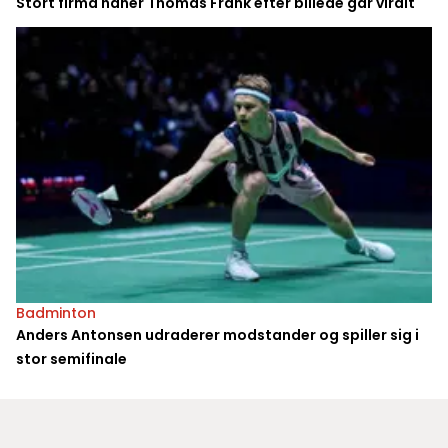
Stort firma håner Thomas Frank efter billede går viralt
Badminton
Anders Antonsen udraderer modstander og spiller sig i
stor semifinale