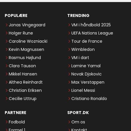
POPULÆRE
TRENDING
Jonas Vingegaard
VM i håndbold 2025
Holger Rune
UEFA Nations League
Caroline Wozniacki
Tour de France
Kevin Magnussen
Wimbledon
Rasmus Højlund
VM i dart
Clara Tauson
Lamine Yamal
Mikkel Hansen
Novak Djokovic
Althea Reinhardt
Max Verstappen
Christian Eriksen
Lionel Messi
Cecilie Uttrup
Cristiano Ronaldo
PARTNERE
SPORT.DK
Fodbold
Om os
Formel 1
Kontakt