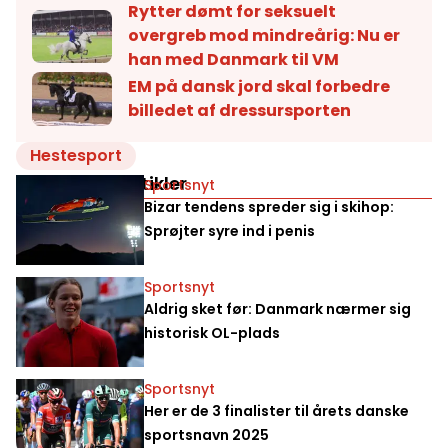
Rytter dømt for seksuelt
overgreb mod mindreårig: Nu er
han med Danmark til VM
EM på dansk jord skal forbedre
billedet af dressursporten
Hestesport
Relaterede artikler
Sportsnyt
Bizar tendens spreder sig i skihop:
Sprøjter syre ind i penis
Sportsnyt
Aldrig sket før: Danmark nærmer sig
historisk OL-plads
Sportsnyt
Her er de 3 finalister til årets danske
sportsnavn 2025