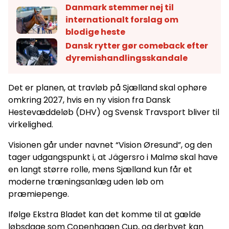
Danmark stemmer nej til
internationalt forslag om
blodige heste
Dansk rytter gør comeback efter
dyremishandlingsskandale
Det er planen, at travløb på Sjælland skal ophøre
omkring 2027, hvis en ny vision fra Dansk
Hestevæddeløb (DHV) og Svensk Travsport bliver til
virkelighed.
Visionen går under navnet “Vision Øresund”, og den
tager udgangspunkt i, at Jägersro i Malmø skal have
en langt større rolle, mens Sjælland kun får et
moderne træningsanlæg uden løb om
præmiepenge.
Ifølge Ekstra Bladet kan det komme til at gælde
løbsdage som Copenhagen Cup, og derbyet kan