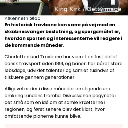
Kenneth Glad
Af
En historisk travbane kan være på vej mod en
skæbnesvanger beslutning, og spørgsmålet er,
hvordan sporten og interessenterne vil reagere i
de kommende måneder.
Charlottenlund Travbane har været en fast del af
dansk travsport siden 1891, og banen har båret store
løbsdage, udviklet talenter og samlet tusindvis af
tilskuere gennem generationer.
Alligevel er der i disse måneder en stigende uro
omkring Lundens fremtid. Diskussionen begyndte i
det små som en idé om at samle kræfterne i
regionen, og først senere blev det klart, hvor
omfattende planerne kunne blive.