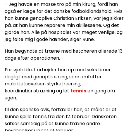
- Jeg havde en masse tro på min kirurg, fordi han
også er læge for det danske fodboldlandshold. Hvis
han kunne genoplive Christian Eriksen, var jeg sikker
på, at han kunne reparere min akillessene. Og det
gjorde han. Alle på hospitalet var meget venlige, og
jeg følte mig i gode hænder, siger Rune.
Han begyndte at træne med ketcheren allerede 13
dage efter operationen.
For øjeblikket arbejder han op mod seks timer
dagligt med genoptræning, som omfatter
mobilitetsøvelser, styrketræning,
koordinationstræning og let
tennis
en gang om
ugen.
til den spanske avis, fortæller han, at målet er at
kunne spille tennis fra den 12. februar. Danskeren
satser samtidig på at kunne træne andre
bevægelser i løbet af februar.