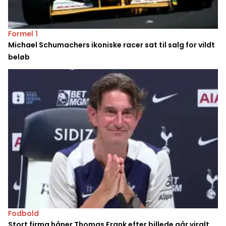
Formel 1
Michael Schumachers ikoniske racer sat til salg for vildt
beløb
Fodbold
Stort firma håner Thomas Frank efter billede går viralt