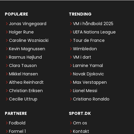
POPULÆRE
TRENDING
Jonas Vingegaard
VM i håndbold 2025
Holger Rune
UEFA Nations League
Caroline Wozniacki
Tour de France
Kevin Magnussen
Wimbledon
Rasmus Højlund
VM i dart
Clara Tauson
Lamine Yamal
Mikkel Hansen
Novak Djokovic
Althea Reinhardt
Max Verstappen
Christian Eriksen
Lionel Messi
Cecilie Uttrup
Cristiano Ronaldo
PARTNERE
SPORT.DK
Fodbold
Om os
Formel 1
Kontakt