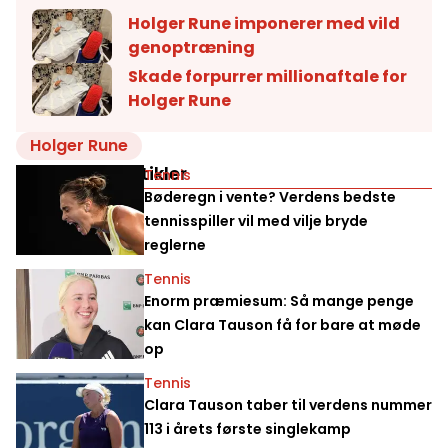
Holger Rune imponerer med vild
genoptræning
Skade forpurrer millionaftale for
Holger Rune
Holger Rune
Relaterede artikler
Tennis
Bøderegn i vente? Verdens bedste
tennisspiller vil med vilje bryde
reglerne
Tennis
Enorm præmiesum: Så mange penge
kan Clara Tauson få for bare at møde
op
Tennis
Clara Tauson taber til verdens nummer
113 i årets første singlekamp