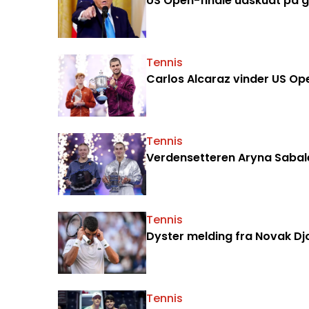
US Open-finale udskudt på 
Tennis
Carlos Alcaraz vinder US Op
Tennis
Verdensetteren Aryna Sabal
Tennis
Dyster melding fra Novak Dj
Tennis