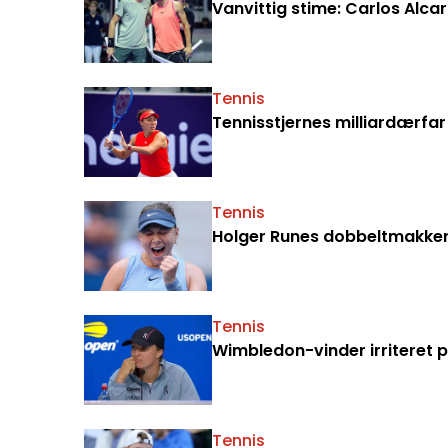
Vanvittig stime: Carlos Alca
Tennis
Tennisstjernes milliardærfar
Tennis
Holger Runes dobbeltmakker s
Tennis
Wimbledon-vinder irriteret på
Tennis