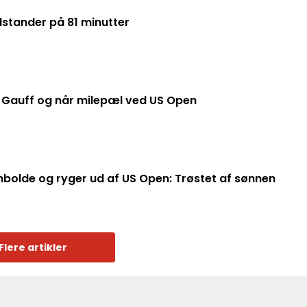
stander på 81 minutter
Naomi Osaka smadrer Coco Gauff og når milepæl ved US Open
hbolde og ryger ud af US Open: Trøstet af sønnen
Flere artikler