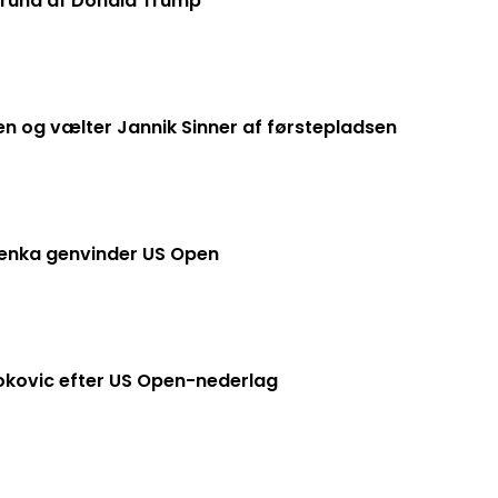
grund af Donald Trump
en og vælter Jannik Sinner af førstepladsen
enka genvinder US Open
okovic efter US Open-nederlag