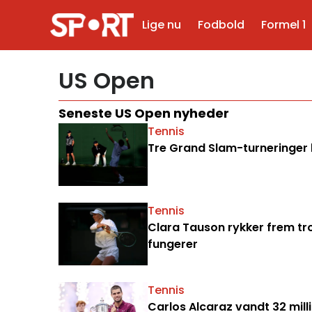
Lige nu
Fodbold
Formel 1
US Open
Seneste US Open nyheder
Tennis
Tre Grand Slam-turneringer 
Tennis
Clara Tauson rykker frem tro
fungerer
Tennis
Carlos Alcaraz vandt 32 mill