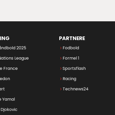
ING
PARTNERE
åndbold 2025
Fodbold
Nations League
Formel 1
de France
Sportsflash
edon
Racing
art
Technews24
e Yamal
Djokovic