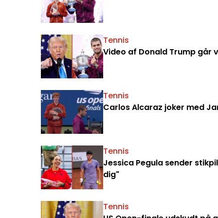
Tennis
Video af Donald Trump går vi
Tennis
Carlos Alcaraz joker med Jan
Tennis
Jessica Pegula sender stikpil
dig"
Tennis