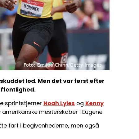
skuddet lød. Men det var først efter
offentlighed.
 sprintstjerner
Noah Lyles
og
Kenny
 amerikanske mesterskaber i Eugene.
atte fart i begivenhederne, men også