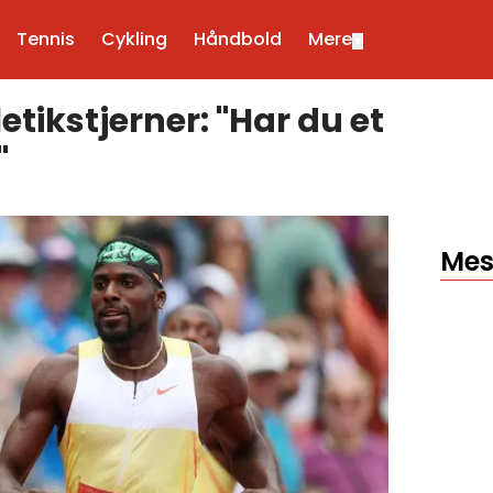
Tennis
Cykling
Håndbold
Mere
▼
tikstjerner: "Har du et
"
Mes