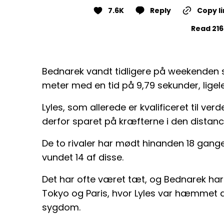
7.6K
Reply
Copy l
Read 216
Bednarek vandt tidligere på weekenden s
meter med en tid på 9,79 sekunder, ligeled
Lyles, som allerede er kvalificeret til v
derfor sparet på kræfterne i den distan
De to rivaler har mødt hinanden 18 gange 
vundet 14 af disse.
Det har ofte været tæt, og Bednarek har 
Tokyo og Paris, hvor Lyles var hæmmet 
sygdom.