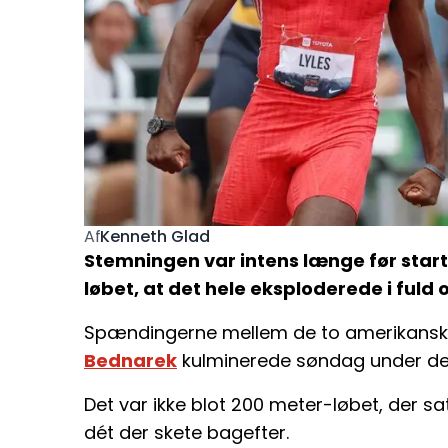
Kenneth Glad
Af
Stemningen var intens længe før start
løbet, at det hele eksploderede i fuld 
Spændingerne mellem de to amerikanske
Bednarek
kulminerede søndag under de
Det var ikke blot 200 meter-løbet, der s
dét der skete bagefter.