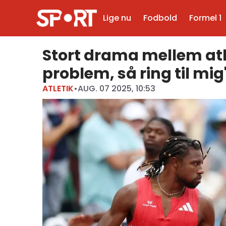
Lige nu
Fodbold
Formel 1
Stort drama mellem atle
problem, så ring til mig
ATLETIK
•
AUG. 07 2025, 10:53