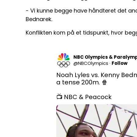
- Vi kunne begge have håndteret det a
Bednarek.
Konflikten kom på et tidspunkt, hvor begg
NBC Olympics & Paralymp
@
NBCOlympics
·
Follow
Noah Lyles vs. Kenny Bedna
a tense 200m. 🍿

📺 NBC & Peacock 