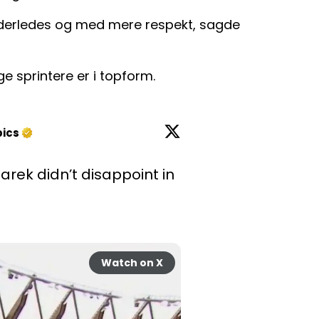
nderledes og med mere respekt, sagde
e sprintere er i topform.
ics
rek didn’t disappoint in 
Watch on X