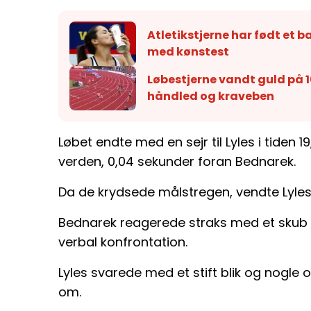
Atletikstjerne har født et b
med kønstest
Løbestjerne vandt guld på
håndled og kraveben
Løbet endte med en sejr til Lyles i tiden 
verden, 0,04 sekunder foran Bednarek.
Da de krydsede målstregen, vendte Lyles s
Bednarek reagerede straks med et skub i 
verbal konfrontation.
Lyles svarede med et stift blik og nogle 
om.