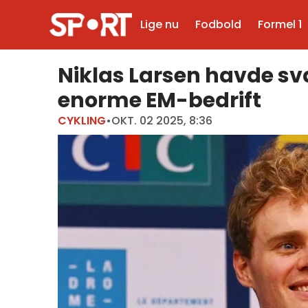
Lige nu
Fodbold
Formel 1
Niklas Larsen havde svæ
enorme EM-bedrift
CYKLING
•
OKT. 02 2025, 8:36