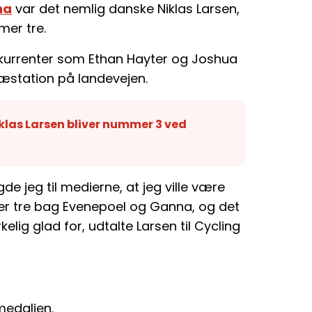
na
var det nemlig danske Niklas Larsen,
er tre.
nkurrenter som Ethan Hayter og Joshua
ræstation på landevejen.
klas Larsen bliver nummer 3 ved
de jeg til medierne, at jeg ville være
er tre bag Evenepoel og Ganna, og det
kelig glad for, udtalte Larsen til Cycling
medaljen.