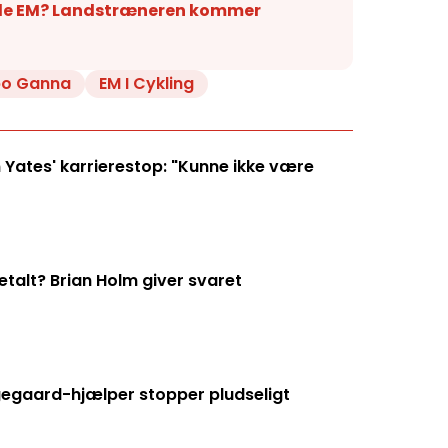
de EM? Landstræneren kommer
ppo Ganna
EM I Cykling
 Yates' karrierestop: "Kunne ikke være
talt? Brian Holm giver svaret
ngegaard-hjælper stopper pludseligt