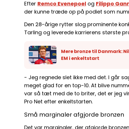
Efter
Remco Evenepoel
og
Filippo Gan
der kunne træde op på podiet som numm
Den 28-årige rytter slog prominente ko
Tarling og leverede karrierens største p
Mere bronze til Danmark: Ni
EM i enkeltstart
- Jeg regnede slet ikke med det. I går sag
meget glad for en top-10. At blive numm
var så tæt med de to briter, det er jeg vir
Pro Net efter enkeltstarten.
Små marginaler afgjorde bronzen
Det var marginaler, der afgjorde bronze