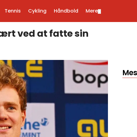
Tennis
Cykling
Håndbold
Mere
▼
rt ved at fatte sin
Mes