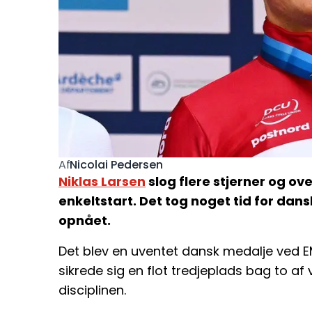
Nicolai Pedersen
Af
Niklas Larsen
slog flere stjerner og o
enkeltstart. Det tog noget tid for dan
opnået.
Det blev en uventet dansk medalje ved EM 
sikrede sig en flot tredjeplads bag to af
disciplinen.