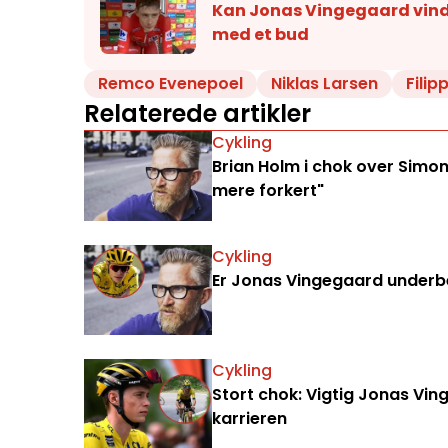
Kan Jonas Vingegaard vin
med et bud
Remco Evenepoel
Niklas Larsen
Fili
Relaterede artikler
Cykling
Brian Holm i chok over Simon
mere forkert"
Cykling
Er Jonas Vingegaard underbe
Cykling
Stort chok: Vigtig Jonas Vi
karrieren