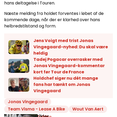
hans deltagelse i Touren.
Næste melding fra holdet forventes i løbet af de
kommende dage, når der er klarhed over hans
helbredstilstand og form.
Jens Voigt med trist Jonas
Vingegaard-nyhed: Du skal være
heldig
Tadej Pogacar overrasker med
Jonas Vingegaard-kommentar
kort før Tour de France
Holdchef siger nu dét mange
fans har tænkt om Jonas
Vingegaard
Jonas Vingegaard
Team Visma - Lease A Bike
Wout Van Aert
Relaterede artikler
Cykling