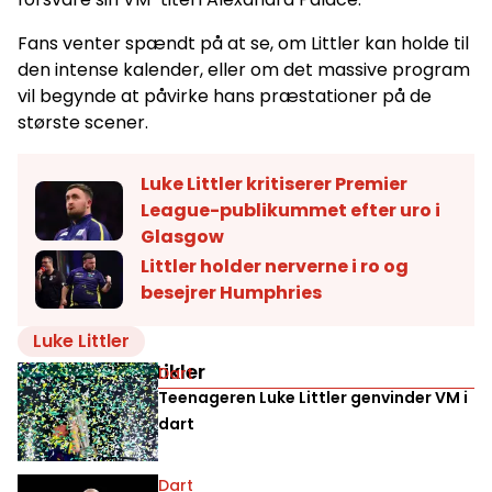
Fans venter spændt på at se, om Littler kan holde til
den intense kalender, eller om det massive program
vil begynde at påvirke hans præstationer på de
største scener.
Luke Littler kritiserer Premier
League-publikummet efter uro i
Glasgow
Littler holder nerverne i ro og
besejrer Humphries
Luke Littler
Relaterede artikler
Dart
Teenageren Luke Littler genvinder VM i
dart
Dart