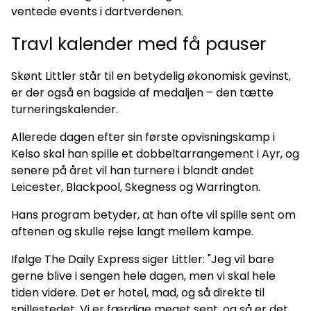
ventede events i dartverdenen.
Travl kalender med få pauser
Skønt Littler står til en betydelig økonomisk gevinst,
er der også en bagside af medaljen – den tætte
turneringskalender.
Allerede dagen efter sin første opvisningskamp i
Kelso skal han spille et dobbeltarrangement i Ayr, og
senere på året vil han turnere i blandt andet
Leicester, Blackpool, Skegness og Warrington.
Hans program betyder, at han ofte vil spille sent om
aftenen og skulle rejse langt mellem kampe.
Ifølge The Daily Express siger Littler: "Jeg vil bare
gerne blive i sengen hele dagen, men vi skal hele
tiden videre. Det er hotel, mad, og så direkte til
spillestedet. Vi er færdige meget sent, og så er det