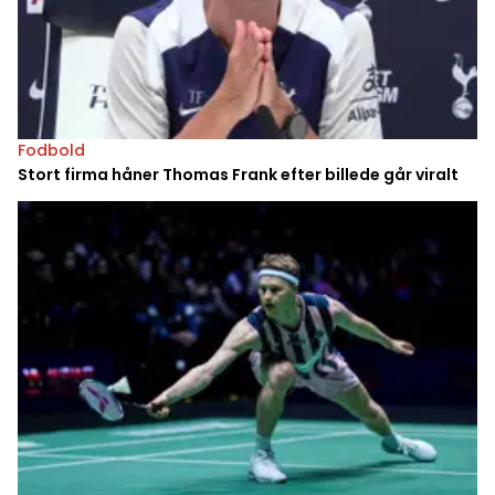
Fodbold
Stort firma håner Thomas Frank efter billede går viralt