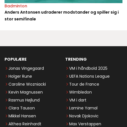
Badminton
Anders Antonsen udraderer modstander og spiller sig i
stor semifinale
POPULÆRE
TRENDING
Jonas Vingegaard
VM i håndbold 2025
Holger Rune
UEFA Nations League
Caroline Wozniacki
Tour de France
Kevin Magnussen
Wimbledon
Rasmus Højlund
VM i dart
Clara Tauson
Lamine Yamal
Mikkel Hansen
Novak Djokovic
Althea Reinhardt
Max Verstappen