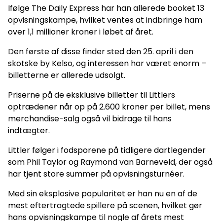
Ifølge The Daily Express har han allerede booket 13
opvisningskampe, hvilket ventes at indbringe ham
over 1,1 millioner kroner i løbet af året.
Den første af disse finder sted den 25. april i den
skotske by Kelso, og interessen har været enorm –
billetterne er allerede udsolgt.
Priserne på de eksklusive billetter til Littlers
optrædener når op på 2.600 kroner per billet, mens
merchandise-salg også vil bidrage til hans
indtægter.
Littler følger i fodsporene på tidligere dartlegender
som Phil Taylor og Raymond van Barneveld, der også
har tjent store summer på opvisningsturnéer.
Med sin eksplosive popularitet er han nu en af de
mest eftertragtede spillere på scenen, hvilket gør
hans opvisningskampe til nogle af årets mest