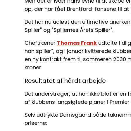
Men det er især hans evne til at skabe
op, der har fået Brentford-fansene til at 
Det har nu udløst den ultimative anerke
Spiller" og "Spillernes Årets Spiller".
Cheftræner
Thomas Frank
udtalte tidlig
han spiller”, og i januar kvitterede klubb
en ny kontrakt frem til sommeren 2030 m
kroner.
Resultatet af hårdt arbejde
Det understreger, at han ikke blot er en f
af klubbens langsigtede planer i Premier
Selv udtrykte Damsgaard både taknem
priserne: