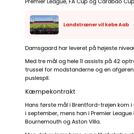
Premier League, FA Cup og Carabao Cup
Landstræner vil købe Aab
Damsgaard har leveret på højeste nivea
Med tre mål og hele 11 assists på 42 op
trussel for modstanderne og en afgørend
puslespil.
Kæmpekontrakt
Hans første mål i Brentford-trøjen kom 
i september, mens han i Premier League
Bournemouth og Aston Villa.