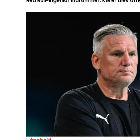
Red Bull-ingeniør indrømmer: Kører blev off