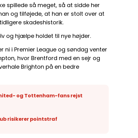
kke spillede så meget, så at sidde her
n og tilføjede, at han er stolt over at
idligere skadeshistorik.
v og hjælpe holdet til nye højder.
er ni i Premier League og søndag venter
ton, hvor Brentford med en sejr og
overhale Brighton på en bedre
 United- og Tottenham-fans rejst
b risikerer pointstraf