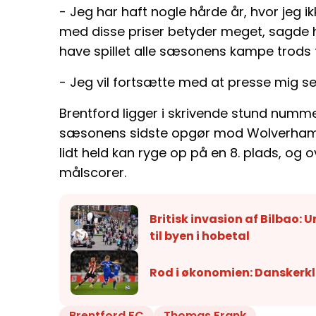
- Jeg har haft nogle hårde år, hvor jeg i
med disse priser betyder meget, sagde ha
have spillet alle sæsonens kampe trods t
- Jeg vil fortsætte med at presse mig sel
Brentford ligger i skrivende stund numm
sæsonens sidste opgør mod Wolverhamp
lidt held kan ryge op på en 8. plads, og 
målscorer.
Britisk invasion af Bilbao:
til byen i hobetal
Rod i økonomien: Danskerklu
Brentford FC
Thomas Frank