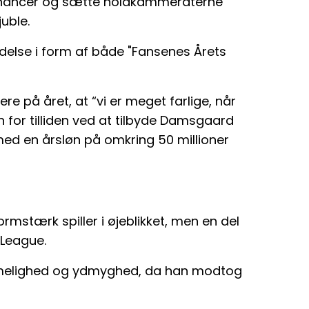
 chancer og sætte holdkammeraterne
juble.
ndelse i form af både "Fansenes Årets
ere på året, at “vi er meget farlige, når
en for tilliden ved at tilbyde Damsgaard
ed en årsløn på omkring 50 millioner
ormstærk spiller i øjeblikket, men en del
 League.
melighed og ydmyghed, da han modtog