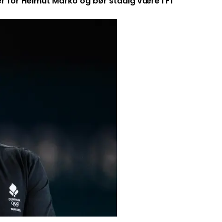
er for Helmut Marko og bør stadig være i F1