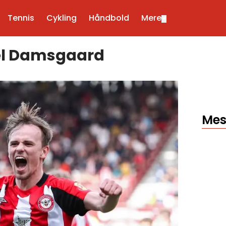
Tennis
Cykling
Håndbold
Mere
▼
el Damsgaard
Mes