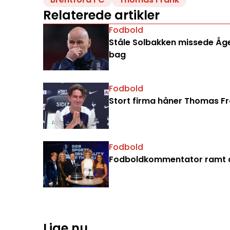
Relaterede artikler
Fodbold
Ståle Solbakken missede Åge 
bag
Fodbold
Stort firma håner Thomas Fran
Fodbold
Fodboldkommentator ramt a
Lige nu