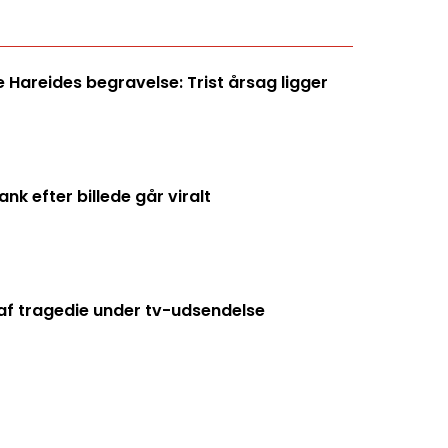
Hareides begravelse: Trist årsag ligger
k efter billede går viralt
f tragedie under tv-udsendelse