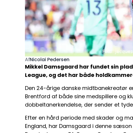
Nicolai Pedersen
Af
Mikkel Damsgaard har fundet sin plads,
League, og det har både holdkammerat
Den 24-årige danske midtbanekreatør er ne
Brentford af både sine medspillere og kl
dobbeltanerkendelse, der sender et tydel
Efter en hård periode med skader og mang
England, har Damsgaard i denne sæson s