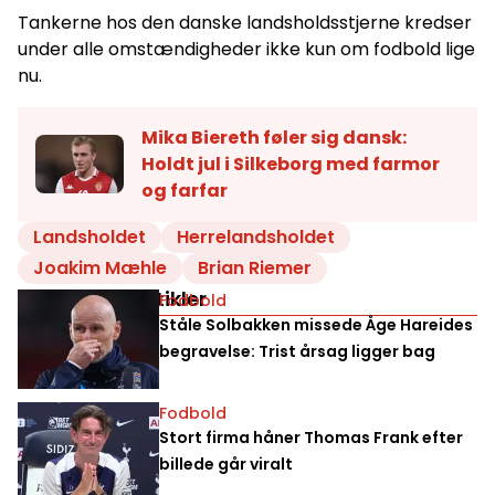
Tankerne hos den danske landsholdsstjerne kredser
under alle omstændigheder ikke kun om fodbold lige
nu.
Mika Biereth føler sig dansk:
Holdt jul i Silkeborg med farmor
og farfar
Landsholdet
Herrelandsholdet
Joakim Mæhle
Brian Riemer
Relaterede artikler
Fodbold
Ståle Solbakken missede Åge Hareides
begravelse: Trist årsag ligger bag
Fodbold
Stort firma håner Thomas Frank efter
billede går viralt