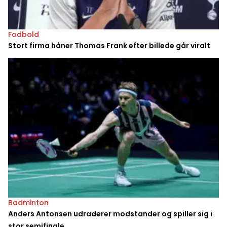
Fodbold
Stort firma håner Thomas Frank efter billede går viralt
Badminton
Anders Antonsen udraderer modstander og spiller sig i
stor semifinale