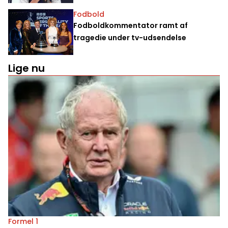
Fodbold
Fodboldkommentator ramt af
tragedie under tv-udsendelse
Lige nu
Formel 1