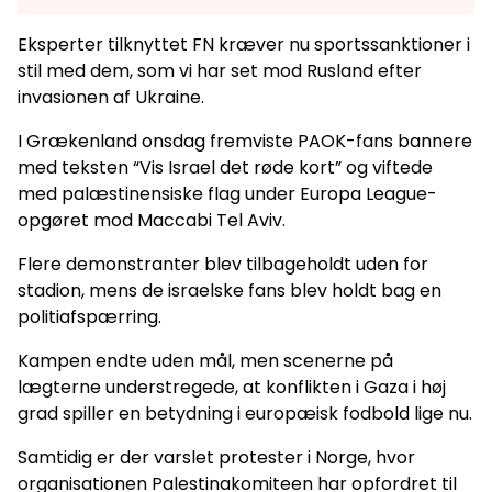
Eksperter tilknyttet FN kræver nu sportssanktioner i
stil med dem, som vi har set mod Rusland efter
invasionen af Ukraine.
I Grækenland onsdag fremviste PAOK-fans bannere
med teksten “Vis Israel det røde kort” og viftede
med palæstinensiske flag under Europa League-
opgøret mod Maccabi Tel Aviv.
Flere demonstranter blev tilbageholdt uden for
stadion, mens de israelske fans blev holdt bag en
politiafspærring.
Kampen endte uden mål, men scenerne på
lægterne understregede, at konflikten i Gaza i høj
grad spiller en betydning i europæisk fodbold lige nu.
Samtidig er der varslet protester i Norge, hvor
organisationen Palestinakomiteen har opfordret til