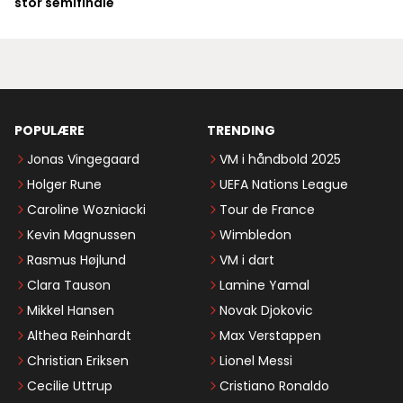
stor semifinale
POPULÆRE
TRENDING
Jonas Vingegaard
VM i håndbold 2025
Holger Rune
UEFA Nations League
Caroline Wozniacki
Tour de France
Kevin Magnussen
Wimbledon
Rasmus Højlund
VM i dart
Clara Tauson
Lamine Yamal
Mikkel Hansen
Novak Djokovic
Althea Reinhardt
Max Verstappen
Christian Eriksen
Lionel Messi
Cecilie Uttrup
Cristiano Ronaldo