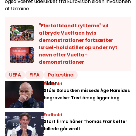
også været udelukket fra Eurovision siden invasionen
af Ukraine.
"Flertal blandt rytterne" vil
afbryde Vueltaen hvis
demonstrationer fortsætter
Israel-hold stiller op under nyt
navn efter Vuelta-
demonstrationer
UEFA
FIFA
Palæstina
Relaterede artikler
Fodbold
Ståle Solbakken missede Åge Hareides
begravelse: Trist årsag ligger bag
Fodbold
Stort firma håner Thomas Frank efter
billede går viralt