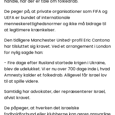
handle, når der er tale om folkedrab.
De peger på, at private organisationer som FIFA og
UEFA er bundet af internationale
menneskerettighedsnormer og ikke må bidrage til
at legitimere krænkelser.
Den tidligere Manchester United-profil Eric Cantona
har tilsluttet sig kravet. Ved et arrangement i London
for nylig sagde han:
- Fire dage efter Rusland startede krigen i Ukraine,
blev de udelukket. Vi er nu over 700 dage inde i, hvad
Amnesty kalder et folkedrab. Alligevel får Israel lov
til at spille videre.
Samtidig har advokater, der repræsenterer Israel,
afvist kravet.
De påpeger, at hverken det israelske
fodboldforbund eller klubberne kan gøres ansvarlige