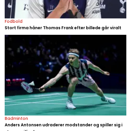
Fodbold
Stort firma håner Thomas Frank efter billede går viralt
Badminton
Anders Antonsen udraderer modstander og spiller sig i