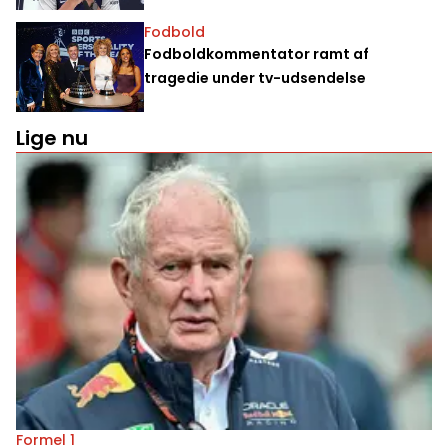
Fodbold
Fodboldkommentator ramt af
tragedie under tv-udsendelse
Lige nu
Formel 1