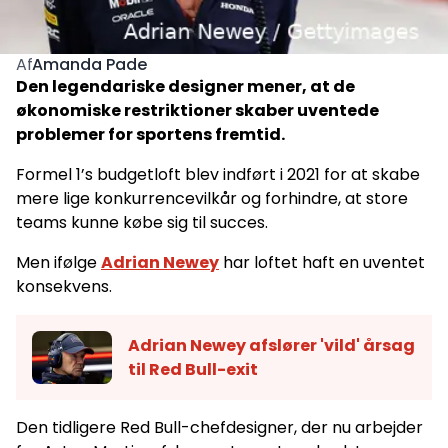
Amanda Pade
Af
Den legendariske designer mener, at de
økonomiske restriktioner skaber uventede
problemer for sportens fremtid.
Formel 1’s budgetloft blev indført i 2021 for at skabe
mere lige konkurrencevilkår og forhindre, at store
teams kunne købe sig til succes.
Men ifølge
Adrian Newey
har loftet haft en uventet
konsekvens.
Adrian Newey afslører 'vild' årsag
til Red Bull-exit
Den tidligere Red Bull-chefdesigner, der nu arbejder