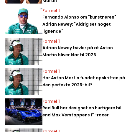
Martin
Formel 1
Fernando Alonso om "kunstneren"
Adrian Newey: "Aldrig set noget
lignende"
Formel 1
Adrian Newey tvivler på at Aston
Martin bliver klar til 2026
Formel 1
Har Aston Martin fundet opskriften på
den perfekte 2026-bil?
Formel 1
Red Bull har designet en hurtigere bil
end Max Verstappens F1-racer
Formel 1