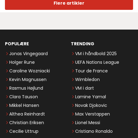
Flere artikler
POPULÆRE
TRENDING
Jonas Vingegaard
VM i håndbold 2025
Holger Rune
UEFA Nations League
Caroline Wozniacki
Tour de France
Kevin Magnussen
Wimbledon
Rasmus Højlund
VM i dart
Clara Tauson
Lamine Yamal
Mikkel Hansen
Novak Djokovic
Althea Reinhardt
Max Verstappen
Christian Eriksen
Lionel Messi
Cecilie Uttrup
Cristiano Ronaldo