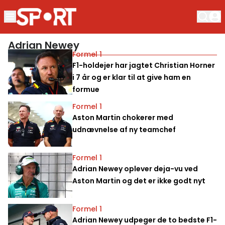
Adrian Newey
Formel 1
F1-holdejer har jagtet Christian Horner
i 7 år og er klar til at give ham en
formue
Formel 1
Aston Martin chokerer med
udnævnelse af ny teamchef
Formel 1
Adrian Newey oplever deja-vu ved
Aston Martin og det er ikke godt nyt
Formel 1
Adrian Newey udpeger de to bedste F1-