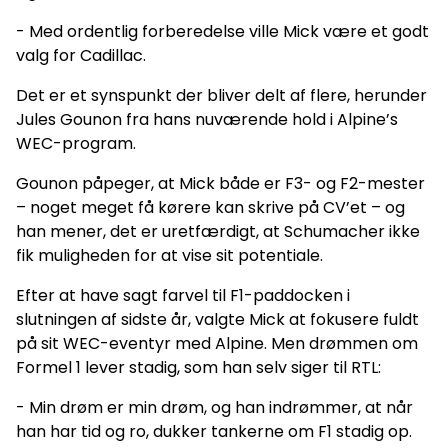
- Med ordentlig forberedelse ville Mick være et godt
valg for Cadillac.
Det er et synspunkt der bliver delt af flere, herunder
Jules Gounon fra hans nuværende hold i Alpine’s
WEC-program.
Gounon påpeger, at Mick både er F3- og F2-mester
– noget meget få kørere kan skrive på CV’et – og
han mener, det er uretfærdigt, at Schumacher ikke
fik muligheden for at vise sit potentiale.
Efter at have sagt farvel til F1-paddocken i
slutningen af sidste år, valgte Mick at fokusere fuldt
på sit WEC-eventyr med Alpine. Men drømmen om
Formel 1 lever stadig, som han selv siger til RTL:
- Min drøm er min drøm, og han indrømmer, at når
han har tid og ro, dukker tankerne om F1 stadig op.