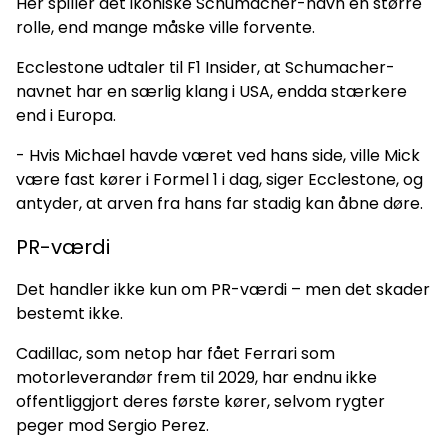
Her spiller det ikoniske Schumacher-navn en større
rolle, end mange måske ville forvente.
Ecclestone udtaler til F1 Insider, at Schumacher-
navnet har en særlig klang i USA, endda stærkere
end i Europa.
- Hvis Michael havde været ved hans side, ville Mick
være fast kører i Formel 1 i dag, siger Ecclestone, og
antyder, at arven fra hans far stadig kan åbne døre.
PR-værdi
Det handler ikke kun om PR-værdi – men det skader
bestemt ikke.
Cadillac, som netop har fået Ferrari som
motorleverandør frem til 2029, har endnu ikke
offentliggjort deres første kører, selvom rygter
peger mod Sergio Perez.