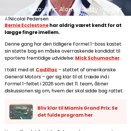
Nicolai Pedersen
Af
Bernie Ecclestone
har aldrig været kendt for at
lægge fingre imellem.
Denne gang har den tidligere Formel 1-boss kastet
sin støtte bag en måske overraskende kandidat til
sportens fremtidige udvidelse:
Mick Schumacher
.
I takt med at
Cadillac
– støttet af amerikanske
General Motors – gør sig klar til at træde ind i
Formel 1-feltet i 2026 som det 11. team, åbner
diskussionen sig om, hvem der skal sidde bag rattet.
Bliv klar til Miamis Grand Prix: Se
det fulde program her