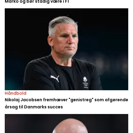
Marko og bør stadig være i F1
Håndbold
Nikolaj Jacobsen fremhæver "genistreg" som afgørende
årsag til Danmarks succes