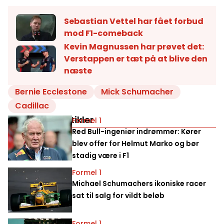
Sebastian Vettel har fået forbud
mod F1-comeback
Kevin Magnussen har prøvet det:
Verstappen er tæt på at blive den
næste
Bernie Ecclestone
Mick Schumacher
Cadillac
Relaterede artikler
Formel 1
Red Bull-ingeniør indrømmer: Kører
blev offer for Helmut Marko og bør
stadig være i F1
Formel 1
Michael Schumachers ikoniske racer
sat til salg for vildt beløb
Formel 1