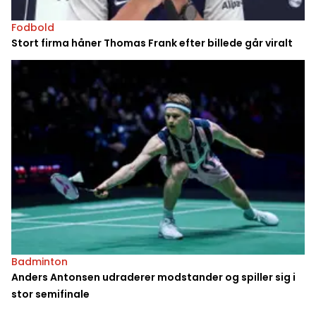
Fodbold
Stort firma håner Thomas Frank efter billede går viralt
Badminton
Anders Antonsen udraderer modstander og spiller sig i
stor semifinale