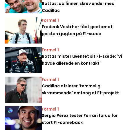
Bottas, da finnen skrev under med
Cadillac
Formel 1
Frederik Vesti har fået gentændt
gnisten i jagten på F1-sæde
Formel 1
Bottas mister uventet sit F1-sæde: 'Vi
havde allerede en kontrakt'
Formel 1
Cadillac afslører 'temmelig
skræmmende' omfang af F1-projekt
Formel 1
Sergio Pérez tester Ferrari forud for
stort F1-comeback