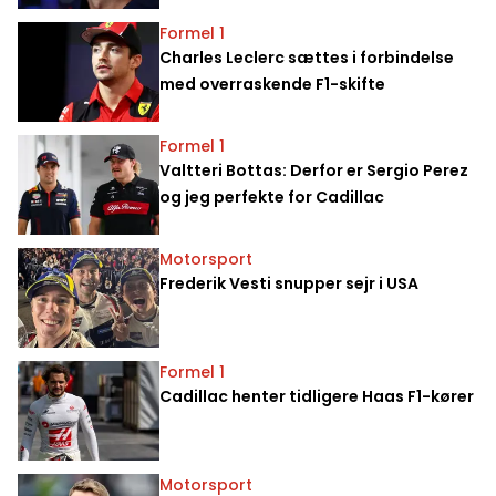
Formel 1
Charles Leclerc sættes i forbindelse
med overraskende F1-skifte
Formel 1
Valtteri Bottas: Derfor er Sergio Perez
og jeg perfekte for Cadillac
Motorsport
Frederik Vesti snupper sejr i USA
Formel 1
Cadillac henter tidligere Haas F1-kører
Motorsport