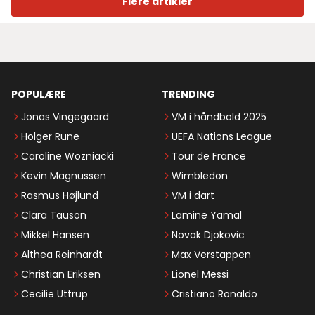
Flere artikler
POPULÆRE
TRENDING
Jonas Vingegaard
VM i håndbold 2025
Holger Rune
UEFA Nations League
Caroline Wozniacki
Tour de France
Kevin Magnussen
Wimbledon
Rasmus Højlund
VM i dart
Clara Tauson
Lamine Yamal
Mikkel Hansen
Novak Djokovic
Althea Reinhardt
Max Verstappen
Christian Eriksen
Lionel Messi
Cecilie Uttrup
Cristiano Ronaldo