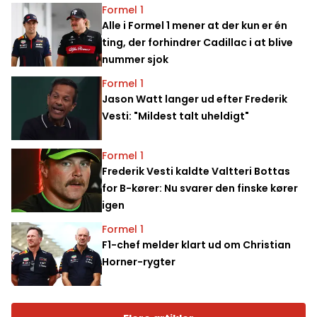
Formel 1
Alle i Formel 1 mener at der kun er én
ting, der forhindrer Cadillac i at blive
nummer sjok
Formel 1
Jason Watt langer ud efter Frederik
Vesti: "Mildest talt uheldigt"
Formel 1
Frederik Vesti kaldte Valtteri Bottas
for B-kører: Nu svarer den finske kører
igen
Formel 1
F1-chef melder klart ud om Christian
Horner-rygter