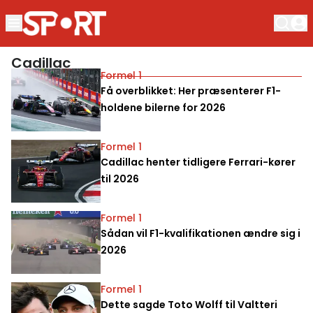
Cadillac
Formel 1
Få overblikket: Her præsenterer F1-
holdene bilerne for 2026
Formel 1
Cadillac henter tidligere Ferrari-kører
til 2026
Formel 1
Sådan vil F1-kvalifikationen ændre sig i
2026
Formel 1
Dette sagde Toto Wolff til Valtteri