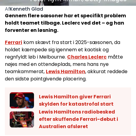
Kenneth Glad
Af
Gennem flere sæsoner har et specifikt problem
holdt teamet tilbage. Leclerc ved det – og han
forventer en løsning.
Ferrari
kom skævt fra start i 2025-sæsonen, da
holdet kæmpede sig igennem et kaotisk og
regnfyldt løb i Melbourne.
Charles Leclerc
måtte
nøjes med en ottendeplads, mens hans nye
teamkammerat,
Lewis Hamilton
, akkurat reddede
den sidste pointgivende placering.
Lewis Hamilton giver Ferrari
skylden for katastrofal start
Lewis Hamiltons radiobesked
efter skuffende Ferrari-debut i
Australien afsløret