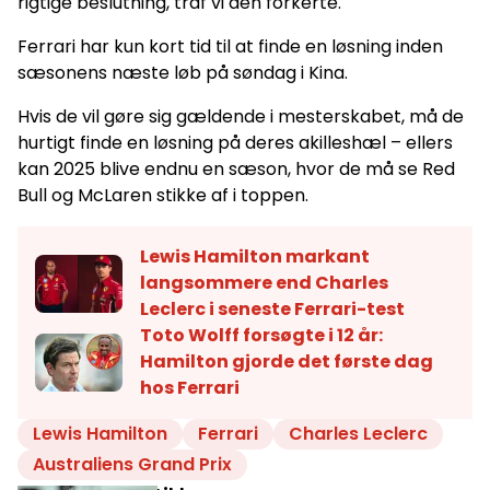
rigtige beslutning, traf vi den forkerte."
Ferrari har kun kort tid til at finde en løsning inden
sæsonens næste løb på søndag i Kina.
Hvis de vil gøre sig gældende i mesterskabet, må de
hurtigt finde en løsning på deres akilleshæl – ellers
kan 2025 blive endnu en sæson, hvor de må se Red
Bull og McLaren stikke af i toppen.
Lewis Hamilton markant
langsommere end Charles
Leclerc i seneste Ferrari-test
Toto Wolff forsøgte i 12 år:
Hamilton gjorde det første dag
hos Ferrari
Lewis Hamilton
Ferrari
Charles Leclerc
Australiens Grand Prix