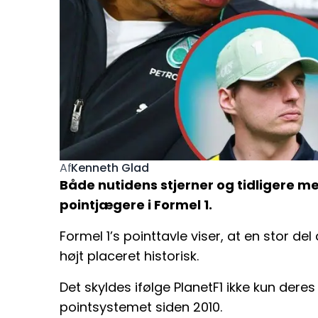
Kenneth Glad
Af
Både nutidens stjerner og tidligere mes
pointjægere i Formel 1.
Formel 1’s pointtavle viser, at en stor d
højt placeret historisk.
Det skyldes ifølge PlanetF1 ikke kun der
pointsystemet siden 2010.