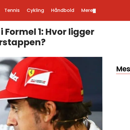
Tennis
Cykling
Håndbold
Mere
▼
i Formel 1: Hvor ligger
erstappen?
Mes