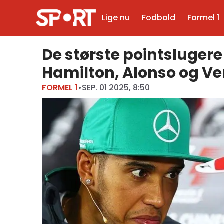
Lige nu
Fodbold
Formel 1
De største pointslugere 
Hamilton, Alonso og V
FORMEL 1
•
SEP. 01 2025, 8:50