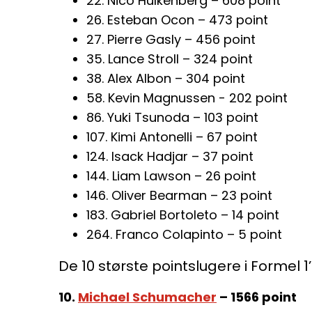
22. Nico Hülkenberg – 608 point
26. Esteban Ocon – 473 point
27. Pierre Gasly – 456 point
35. Lance Stroll – 324 point
38. Alex Albon – 304 point
58. Kevin Magnussen - 202 point
86. Yuki Tsunoda – 103 point
107. Kimi Antonelli – 67 point
124. Isack Hadjar – 37 point
144. Liam Lawson – 26 point
146. Oliver Bearman – 23 point
183. Gabriel Bortoleto – 14 point
264. Franco Colapinto – 5 point
De 10 største pointslugere i Formel 1’
10.
Michael Schumacher
– 1566 point