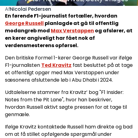
Nicolai Pedersen
Af
En førende F1-journalist fortæller, hvordan
George Russell
planlagde at gå til offentlig
modangreb mod
Max Verstappen
og afslører, at
en kører angiveligt har fået nok af
verdensmesterens opførsel.
Den britiske Formel 1-kører George Russell var ifølge
F1-journalisten
Ted Kravitz
fast besluttet på at tage
et offentligt opgør med Max Verstappen under
sæsonens afsluttende løb i Abu Dhabi i 2024.
Udtalelserne stammer fra Kravitz’ bog "F1 Insider:
Notes from the Pit Lane", hvor han beskriver,
hvordan Russell aktivt søgte pressen for at tage til
genmæle.
Ifølge Kravitz kontaktede Russell ham direkte og bad
om at få stillet opfølgende spørgsmål under