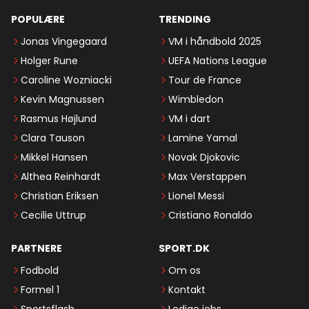
POPULÆRE
TRENDING
Jonas Vingegaard
VM i håndbold 2025
Holger Rune
UEFA Nations League
Caroline Wozniacki
Tour de France
Kevin Magnussen
Wimbledon
Rasmus Højlund
VM i dart
Clara Tauson
Lamine Yamal
Mikkel Hansen
Novak Djokovic
Althea Reinhardt
Max Verstappen
Christian Eriksen
Lionel Messi
Cecilie Uttrup
Cristiano Ronaldo
PARTNERE
SPORT.DK
Fodbold
Om os
Formel 1
Kontakt