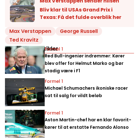
Max Verstappen sender hilsen
Bliv klar til USAs Grand Prix i
Texas: Få det fulde overblik her
Max Verstappen
George Russell
Ted Kravitz
Relaterede artikler
Formel 1
Red Bull-ingeniør indrømmer: Kører
blev offer for Helmut Marko og bør
stadig være i F1
Formel 1
Michael Schumachers ikoniske racer
sat til salg for vildt beløb
Formel 1
Aston Martin-chef har en klar favorit-
kører til at erstatte Fernando Alonso