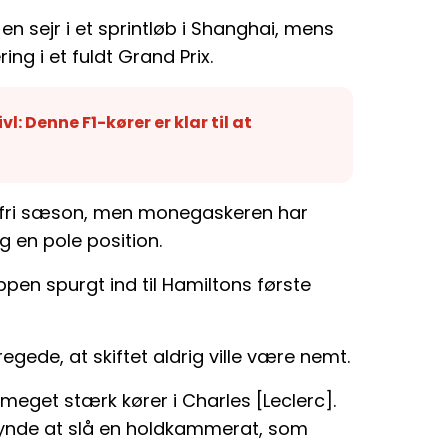
en sejr i et sprintløb i Shanghai, mens
ing i et fuldt Grand Prix.
vl: Denne F1-kører er klar til at
fejlfri sæson, men monegaskeren har
g en pole position.
appen spurgt ind til Hamiltons første
ede, at skiftet aldrig ville være nemt.
 meget stærk kører i Charles [Leclerc].
gynde at slå en holdkammerat, som