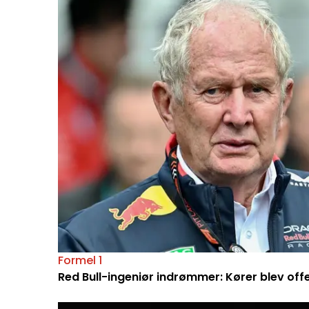
Formel 1
Red Bull-ingeniør indrømmer: Kører blev off