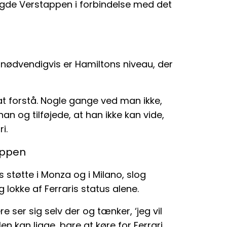
agde Verstappen i forbindelse med det
nødvendigvis er Hamiltons niveau, der
at forstå. Nogle gange ved man ikke,
han og tilføjede, at han ikke kan vide,
i.
appen
 støtte i Monza og i Milano, slog
g lokke af Ferraris status alene.
 ser sig selv der og tænker, ‘jeg vil
len kan ligge, bare at køre for Ferrari,