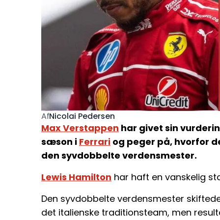
Nicolai Pedersen
Af
Max Verstappen
har givet sin vurderi
sæson i
Ferrari
og peger på, hvorfor d
den syvdobbelte verdensmester.
Lewis Hamilton
har haft en vanskelig star
Den syvdobbelte verdensmester skiftede
det italienske traditionsteam, men resu