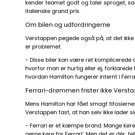
kender teamet godt og taler sproget, s
italienske grand prix.
Om bilen og udfordringerne
Verstappen pegede også på, at det ikke 
er problemet.
- Disse biler kan være ret komplicerede 
hvorfor man er hurtig eller ej, forklarede 
hvordan Hamilton fungerer internt i Ferrar
Ferrari-drømmen frister ikke Verst
Mens Hamilton har fået smagt tifosiernes
Verstappen fast, at han selv ikke lader si
- Ferrari er et kæmpe brand. Mange kørere
gerne køre for Ferrari’. Men det er dér, fej