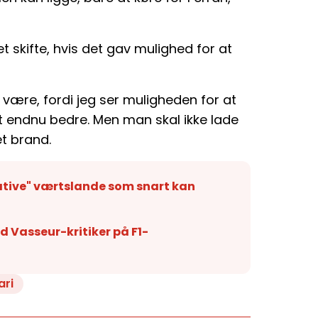
et skifte, hvis det gav mulighed for at
et være, fordi jeg ser muligheden for at
et endnu bedre. Men man skal ikke lade
et brand.
native" værtslande som snart kan
red Vasseur-kritiker på F1-
ari