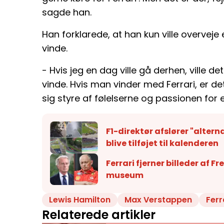
sagde han.
Han forklarede, at han kun ville overveje 
vinde.
- Hvis jeg en dag ville gå derhen, ville d
vinde. Hvis man vinder med Ferrari, er d
sig styre af følelserne og passionen for 
F1-direktør afslører "alter
blive tilføjet til kalenderen
Ferrari fjerner billeder af F
museum
Lewis Hamilton
Max Verstappen
Ferr
Relaterede artikler