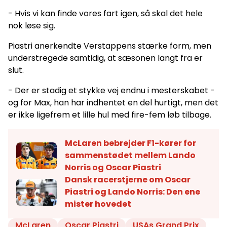
- Hvis vi kan finde vores fart igen, så skal det hele
nok løse sig.
Piastri anerkendte Verstappens stærke form, men
understregede samtidig, at sæsonen langt fra er
slut.
- Der er stadig et stykke vej endnu i mesterskabet -
og for Max, han har indhentet en del hurtigt, men det
er ikke ligefrem et lille hul med fire-fem løb tilbage.
McLaren bebrejder F1-kører for
sammenstødet mellem Lando
Norris og Oscar Piastri
Dansk racerstjerne om Oscar
Piastri og Lando Norris: Den ene
mister hovedet
McLaren
Oscar Piastri
USAs Grand Prix