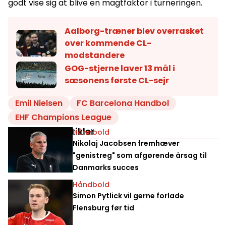
godt vise sig at blive en magtfaktor i turneringen.
Aalborg-træner blev overrasket
over kommende CL-
modstandere
GOG-stjerne laver 13 mål i
sæsonens første CL-sejr
Emil Nielsen
FC Barcelona Handbol
EHF Champions League
Relaterede artikler
Håndbold
Nikolaj Jacobsen fremhæver
"genistreg" som afgørende årsag til
Danmarks succes
Håndbold
Simon Pytlick vil gerne forlade
Flensburg før tid