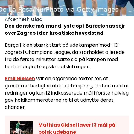
Kenneth Glad
Af
Den danske målmand lyste op i Barcelonas sejr
over Zagreb i den kroatiske hovedstad
Barça fik en stærk start på udekampen mod HC
Zagreb i Champions League, da storholdet allerede
fra de første minutter satte sig på kampen med
hurtige angreb og sikre afslutninger.
Emil Nielsen
var en afgørende faktor for, at
gæsterne hurtigt skabte et forspring, da han med ni
redninger og kun 12 indkasserede mål i første halvleg
gav holdkammeraterne ro til at udnytte deres
chancer.
Mathias Gidsel laver 13 mål på
polsk udebane