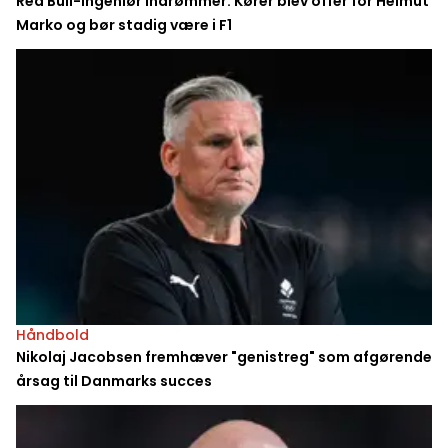
Red Bull-ingeniør indrømmer: Kører blev offer for Helmut
Marko og bør stadig være i F1
Håndbold
Nikolaj Jacobsen fremhæver "genistreg" som afgørende
årsag til Danmarks succes