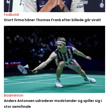
Fodbold
Stort firma håner Thomas Frank efter billede går viralt
Badminton
Anders Antonsen udraderer modstander og spiller sig i
stor semifinale