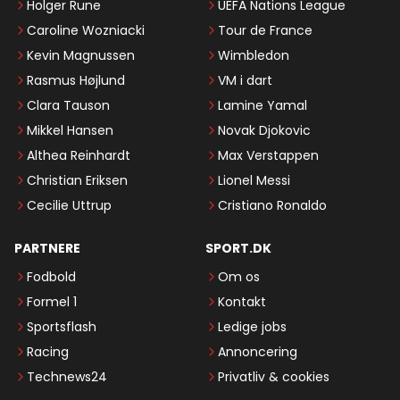
Holger Rune
UEFA Nations League
Caroline Wozniacki
Tour de France
Kevin Magnussen
Wimbledon
Rasmus Højlund
VM i dart
Clara Tauson
Lamine Yamal
Mikkel Hansen
Novak Djokovic
Althea Reinhardt
Max Verstappen
Christian Eriksen
Lionel Messi
Cecilie Uttrup
Cristiano Ronaldo
PARTNERE
SPORT.DK
Fodbold
Om os
Formel 1
Kontakt
Sportsflash
Ledige jobs
Racing
Annoncering
Technews24
Privatliv & cookies