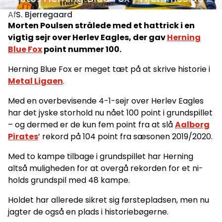
S. Bjerregaard
Af
Morten Poulsen strålede med et hattrick i en
vigtig sejr over Herlev Eagles, der gav
Herning
Blue Fox
point nummer 100.
Herning Blue Fox er meget tæt på at skrive historie i
Metal Ligaen
.
Med en overbevisende 4-1-sejr over Herlev Eagles
har det jyske storhold nu nået 100 point i grundspillet
– og dermed er de kun fem point fra at slå
Aalborg
Pirates
’ rekord på 104 point fra sæsonen 2019/2020.
Med to kampe tilbage i grundspillet har Herning
altså muligheden for at overgå rekorden for et ni-
holds grundspil med 48 kampe.
Holdet har allerede sikret sig førstepladsen, men nu
jagter de også en plads i historiebøgerne.