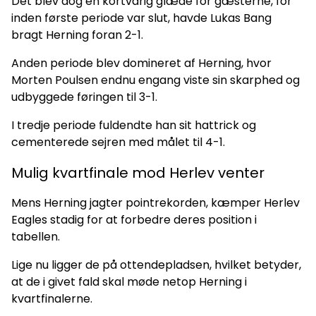
Det blev dog en kortvarig glæde for gæsterne, for
inden første periode var slut, havde Lukas Bang
bragt Herning foran 2-1.
Anden periode blev domineret af Herning, hvor
Morten Poulsen endnu engang viste sin skarphed og
udbyggede føringen til 3-1.
I tredje periode fuldendte han sit hattrick og
cementerede sejren med målet til 4-1.
Mulig kvartfinale mod Herlev venter
Mens Herning jagter pointrekorden, kæmper Herlev
Eagles stadig for at forbedre deres position i
tabellen.
Lige nu ligger de på ottendepladsen, hvilket betyder,
at de i givet fald skal møde netop Herning i
kvartfinalerne.