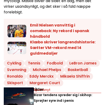
mytologi. Måske bliver de slået en dag, men det
virker usandsynligt, og det sker i så fald næppe
foreløbigt.
Emil Nielsen vanvittig i
comeback: Ny rekord i spansk
håndbold
Klæbo skriver langrendshistorie:
Sætter VM-rekord med 14
guldmedaljer
Cykling
Tennis
Fodbold
LeBron James
Svømning
Michael Phelps
Basketball
Ronaldo
Eddy Merckx
Mikaela Shiffrin
Skisport
Margaret Court
Relaterede artikler
Sportsnyt
Bizar tendens spreder sig i skihop:
Sprøjter syre ind i penis