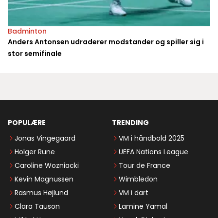
Badminton
Anders Antonsen udraderer modstander og spiller sig i
stor semifinale
POPULÆRE
TRENDING
Jonas Vingegaard
VM i håndbold 2025
Holger Rune
UEFA Nations League
Caroline Wozniacki
Tour de France
Kevin Magnussen
Wimbledon
Rasmus Højlund
VM i dart
Clara Tauson
Lamine Yamal