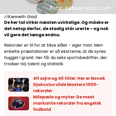
Kenneth Glad
Af
De her tal virker næsten uvirkelige. Og måske er
det netop derfor, de stadig står urørte – og nok
vil gøre det længe endnu.
Rekorder er til for at blive slået – siger man. Men
enkelte præstationer er så ekstreme, at de synes
hugget i granit. Her får du seks sportsbedrifter, der
trodser tid, talent og statistik.
411 sejre og 40 titler: Her er Novak
Djokovics vilde Masters 1000-
rekorder
Milepæle og myter: De mest
markante rekorder fra engelsk
fodbold