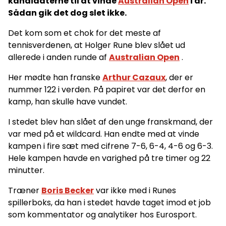
kandidaterne til at vinde
Australian Open
i år.
Sådan gik det dog slet ikke.
Det kom som et chok for det meste af
tennisverdenen, at Holger Rune blev slået ud
allerede i anden runde af
Australian Open
.
Her mødte han franske
Arthur Cazaux
, der er
nummer 122 i verden. På papiret var det derfor en
kamp, han skulle have vundet.
I stedet blev han slået af den unge franskmand, der
var med på et wildcard. Han endte med at vinde
kampen i fire sæt med cifrene 7-6, 6-4, 4-6 og 6-3.
Hele kampen havde en varighed på tre timer og 22
minutter.
Træner
Boris Becker
var ikke med i Runes
spillerboks, da han i stedet havde taget imod et job
som kommentator og analytiker hos Eurosport.