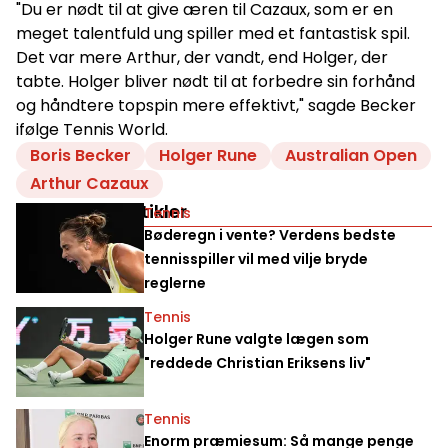
"Du er nødt til at give æren til Cazaux, som er en
meget talentfuld ung spiller med et fantastisk spil.
Det var mere Arthur, der vandt, end Holger, der
tabte. Holger bliver nødt til at forbedre sin forhånd
og håndtere topspin mere effektivt," sagde Becker
ifølge Tennis World.
Boris Becker
Holger Rune
Australian Open
Arthur Cazaux
Relaterede artikler
Tennis
Bøderegn i vente? Verdens bedste
tennisspiller vil med vilje bryde
reglerne
Tennis
Holger Rune valgte lægen som
"reddede Christian Eriksens liv"
Tennis
Enorm præmiesum: Så mange penge