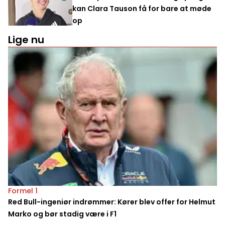
kan Clara Tauson få for bare at møde
op
Lige nu
Formel 1
Red Bull-ingeniør indrømmer: Kører blev offer for Helmut
Marko og bør stadig være i F1