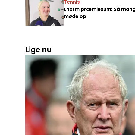
Tennis
Enorm præmiesum: Så mange 
møde op
Lige nu