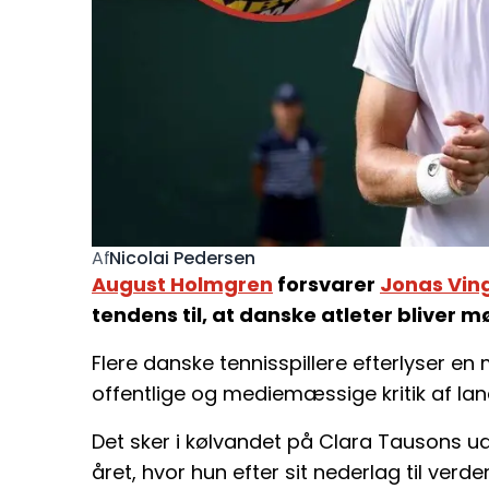
Nicolai Pedersen
Af
August Holmgren
forsvarer
Jonas Vin
tendens til, at danske atleter bliver m
Flere danske tennisspillere efterlyser en 
offentlige og mediemæssige kritik af lan
Det sker i kølvandet på Clara Tausons u
året, hvor hun efter sit nederlag til ver