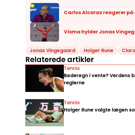
Carlos Alcaraz reagerer på
Visma hylder Jonas Vingeg
Jonas Vingegaard
Holger Rune
Clar
Relaterede artikler
Tennis
Bøderegn i vente? Verdens bed
reglerne
Tennis
Holger Rune valgte lægen som