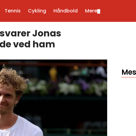
Tennis
Cykling
Håndbold
Mere
▼
rsvarer Jonas
rde ved ham
Mes