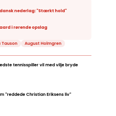
 dansk nederlag: "Stærkt hold"
aard i rørende opslag
a Tauson
August Holmgren
ste tennisspiller vil med vilje bryde
 "reddede Christian Eriksens liv"