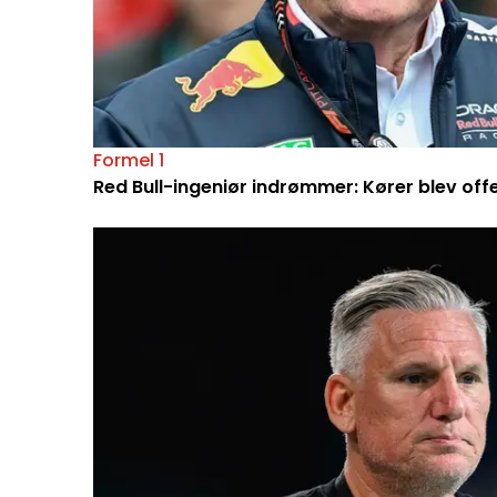
Formel 1
Red Bull-ingeniør indrømmer: Kører blev off