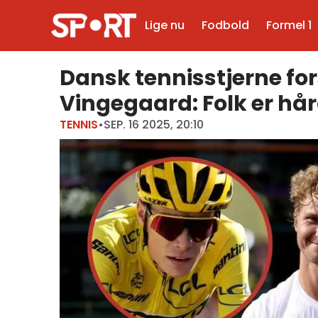
Lige nu
Fodbold
Formel 1
Dansk tennisstjerne fo
Vingegaard: Folk er hå
TENNIS
•
SEP. 16 2025, 20:10