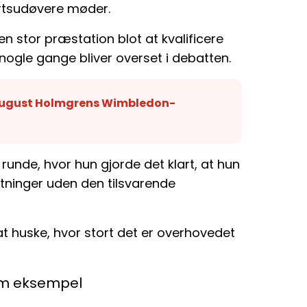
rtsudøvere møder.
n stor præstation blot at kvalificere
e nogle gange bliver overset i debatten.
 August Holmgrens Wimbledon-
e runde, hvor hun gjorde det klart, at hun
tninger uden den tilsvarende
at huske, hvor stort det er overhovedet
om eksempel