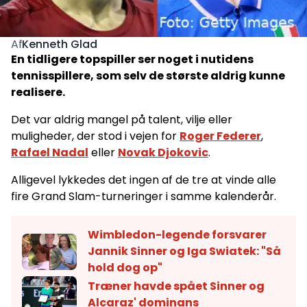
Kenneth Glad
Af
En tidligere topspiller ser noget i nutidens
tennisspillere, som selv de største aldrig kunne
realisere.
Det var aldrig mangel på talent, vilje eller
muligheder, der stod i vejen for
Roger Federer
,
Rafael Nadal
eller
Novak Djokovic
.
Alligevel lykkedes det ingen af de tre at vinde alle
fire Grand Slam-turneringer i samme kalenderår.
Wimbledon-legende forsvarer
Jannik Sinner og Iga Swiatek: "Så
hold dog op"
Træner havde spået Sinner og
Alcaraz' dominans