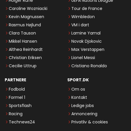
Holger Rune
UEFA Nations League
Caroline Wozniacki
Tour de France
Kevin Magnussen
Wimbledon
Rasmus Højlund
VM i dart
Clara Tauson
Lamine Yamal
Mikkel Hansen
Novak Djokovic
Althea Reinhardt
Max Verstappen
Christian Eriksen
Lionel Messi
Cecilie Uttrup
Cristiano Ronaldo
PARTNERE
SPORT.DK
Fodbold
Om os
Formel 1
Kontakt
Sportsflash
Ledige jobs
Racing
Annoncering
Technews24
Privatliv & cookies