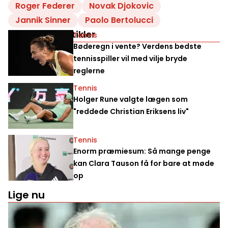
Roger Federer
Novak Djokovic
Jannik Sinner
Paolo Bertolucci
Relaterede artikler
Tennis
Bøderegn i vente? Verdens bedste
tennisspiller vil med vilje bryde
reglerne
Tennis
Holger Rune valgte lægen som
"reddede Christian Eriksens liv"
Tennis
Enorm præmiesum: Så mange penge
kan Clara Tauson få for bare at møde
op
Lige nu