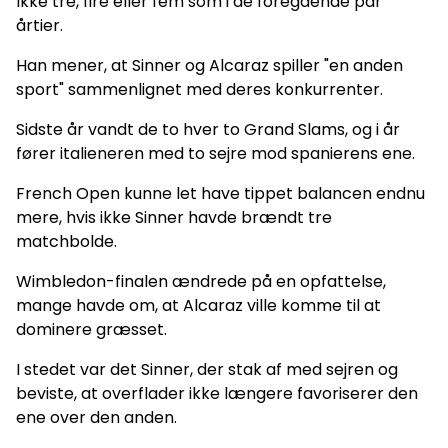
Ikke tre, fire eller fem som i de foregående par
årtier.
Han mener, at Sinner og Alcaraz spiller "en anden
sport" sammenlignet med deres konkurrenter.
Sidste år vandt de to hver to Grand Slams, og i år
fører italieneren med to sejre mod spanierens ene.
French Open kunne let have tippet balancen endnu
mere, hvis ikke Sinner havde brændt tre
matchbolde.
Wimbledon-finalen ændrede på en opfattelse,
mange havde om, at Alcaraz ville komme til at
dominere græsset.
I stedet var det Sinner, der stak af med sejren og
beviste, at overflader ikke længere favoriserer den
ene over den anden.