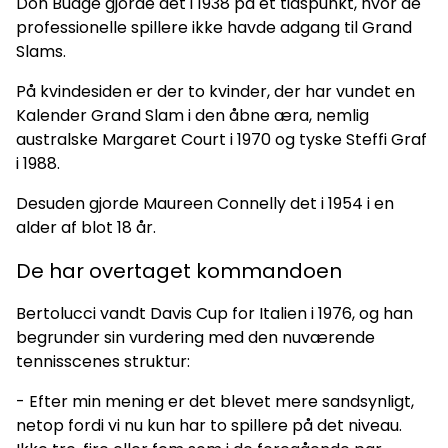
Don Budge gjorde det i 1938 på et tidspunkt, hvor de
professionelle spillere ikke havde adgang til Grand
Slams.
På kvindesiden er der to kvinder, der har vundet en
Kalender Grand Slam i den åbne æra, nemlig
australske Margaret Court i 1970 og tyske Steffi Graf
i 1988.
Desuden gjorde Maureen Connelly det i 1954 i en
alder af blot 18 år.
De har overtaget kommandoen
Bertolucci vandt Davis Cup for Italien i 1976, og han
begrunder sin vurdering med den nuværende
tennisscenes struktur:
- Efter min mening er det blevet mere sandsynligt,
netop fordi vi nu kun har to spillere på det niveau.