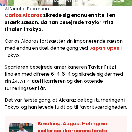
Nicolai Pedersen
Af
Carlos Alcaraz
sikrede sig endnu en titel i en
stærk sæson, da han besejrede Taylor Fritz i
finalen i Tokyo.
Carlos Alcaraz fortsætter sin imponerende sæson
med endnu en titel, denne gang ved
Japan Open
i
Tokyo.
Spanieren besejrede amerikaneren Taylor Fritz i
finalen med cifrene 6-4, 6-4 og sikrede sig dermed
sin 24. ATP-titel i karrieren og den ottende
turneringssejr i år.
Det var første gang, at Alcaraz deltog i turneringen i
Tokyo, og han levede fuldt op til favoritværdigheden.
Breaking: August Holmgren
spiller sig i karrierens første