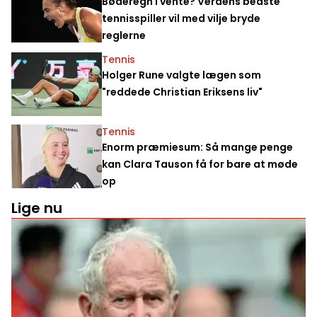
Bøderegn i vente? Verdens bedste
tennisspiller vil med vilje bryde
reglerne
Tennis
Holger Rune valgte lægen som
"reddede Christian Eriksens liv"
Tennis
Enorm præmiesum: Så mange penge
kan Clara Tauson få for bare at møde
op
Lige nu