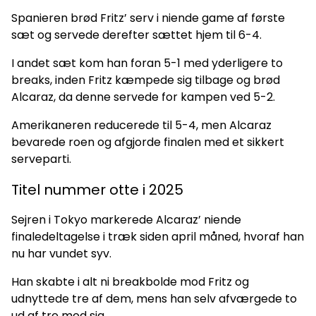
Spanieren brød Fritz’ serv i niende game af første
sæt og servede derefter sættet hjem til 6-4.
I andet sæt kom han foran 5-1 med yderligere to
breaks, inden Fritz kæmpede sig tilbage og brød
Alcaraz, da denne servede for kampen ved 5-2.
Amerikaneren reducerede til 5-4, men Alcaraz
bevarede roen og afgjorde finalen med et sikkert
serveparti.
Titel nummer otte i 2025
Sejren i Tokyo markerede Alcaraz’ niende
finaledeltagelse i træk siden april måned, hvoraf han
nu har vundet syv.
Han skabte i alt ni breakbolde mod Fritz og
udnyttede tre af dem, mens han selv afværgede to
ud af tre mod sig.