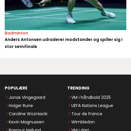
Badminton
Anders Antonsen udraderer modstander og spiller sig i
stor semifinale
POPULÆRE
TRENDING
Jonas Vingegaard
VM i håndbold 2025
Holger Rune
UEFA Nations League
Caroline Wozniacki
Tour de France
Kevin Magnussen
Wimbledon
Rasmus Højlund
VM i dart