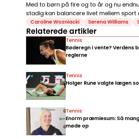
Med to børn på fire og to år og nu endnu
stadig kan balancere livet mellem sport o
Caroline Wozniacki
Serena Williams
Relaterede artikler
Tennis
Bøderegn i vente? Verdens bed
reglerne
Tennis
Holger Rune valgte lægen som
Tennis
Enorm præmiesum: Så mange 
møde op