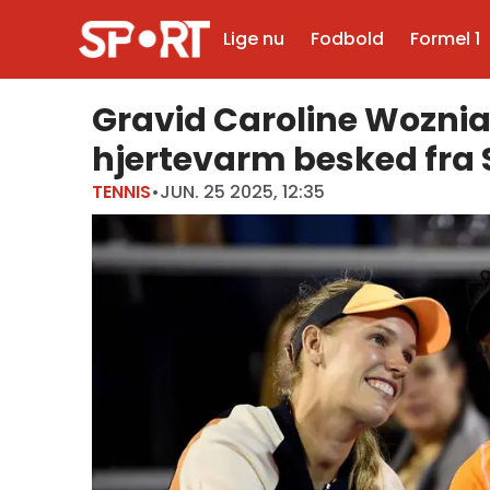
Lige nu
Fodbold
Formel 1
Gravid Caroline Wozni
hjertevarm besked fra 
TENNIS
•
JUN. 25 2025, 12:35