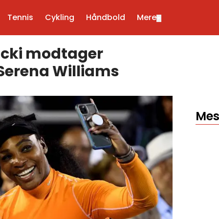
Tennis
Cykling
Håndbold
Mere
▼
acki modtager
Serena Williams
Mes