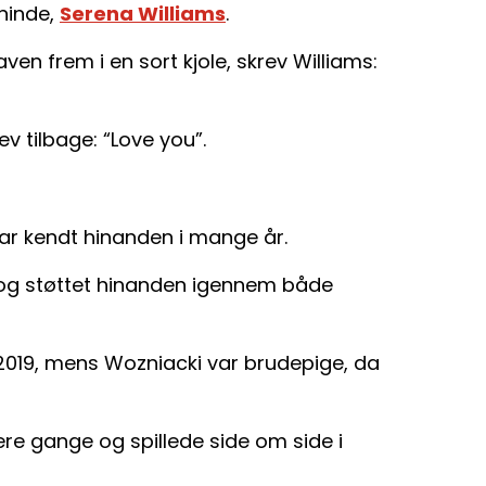
eninde,
Serena Williams
.
ven frem i en sort kjole, skrev Williams:
v tilbage: “Love you”.
ar kendt hinanden i mange år.
 og støttet hinanden igennem både
i 2019, mens Wozniacki var brudepige, da
e gange og spillede side om side i