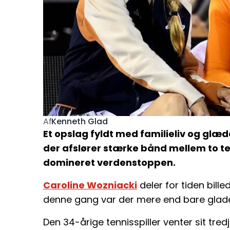
Kenneth Glad
Af
Et opslag fyldt med familieliv og gl
der afslører stærke bånd mellem to te
domineret verdenstoppen.
Caroline Wozniacki
deler for tiden bille
denne gang var der mere end bare glad
Den 34-årige tennisspiller venter sit tr