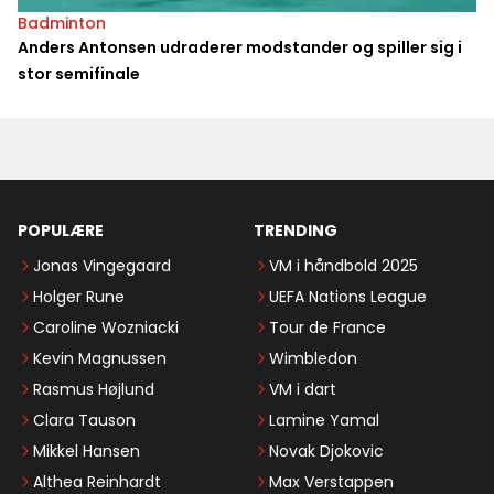
Badminton
Anders Antonsen udraderer modstander og spiller sig i
stor semifinale
POPULÆRE
TRENDING
Jonas Vingegaard
VM i håndbold 2025
Holger Rune
UEFA Nations League
Caroline Wozniacki
Tour de France
Kevin Magnussen
Wimbledon
Rasmus Højlund
VM i dart
Clara Tauson
Lamine Yamal
Mikkel Hansen
Novak Djokovic
Althea Reinhardt
Max Verstappen