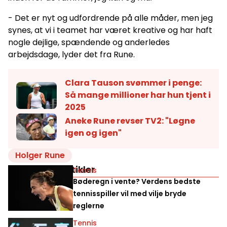
- Det er nyt og udfordrende på alle måder, men jeg
synes, at vi i teamet har været kreative og har haft
nogle dejlige, spændende og anderledes
arbejdsdage, lyder det fra Rune.
Clara Tauson svømmer i penge:
Så mange millioner har hun tjent i
2025
Aneke Rune revser TV2: "Løgne
igen og igen"
Holger Rune
Relaterede artikler
Tennis
Bøderegn i vente? Verdens bedste
tennisspiller vil med vilje bryde
reglerne
Tennis