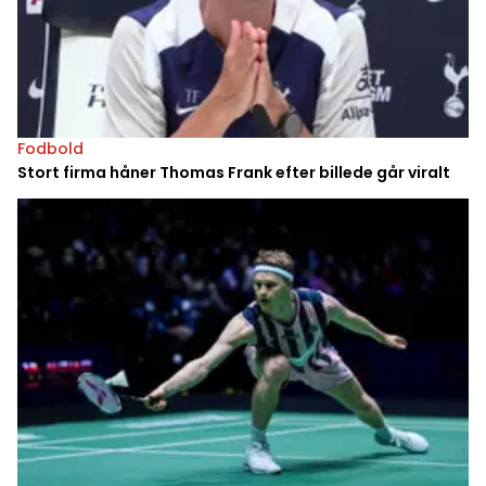
Fodbold
Stort firma håner Thomas Frank efter billede går viralt