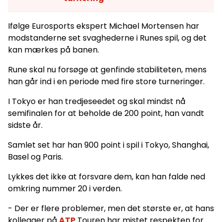
Ifølge Eurosports ekspert Michael Mortensen har
modstanderne set svaghederne i Runes spil, og det
kan mærkes på banen.
Rune skal nu forsøge at genfinde stabiliteten, mens
han går ind i en periode med fire store turneringer.
I Tokyo er han tredjeseedet og skal mindst nå
semifinalen for at beholde de 200 point, han vandt
sidste år.
Samlet set har han 900 point i spil i Tokyo, Shanghai,
Basel og Paris.
Lykkes det ikke at forsvare dem, kan han falde ned
omkring nummer 20 i verden.
- Der er flere problemer, men det største er, at hans
kollegaer på
ATP
Touren har mistet respekten for