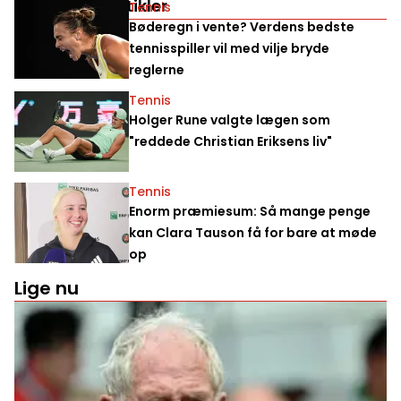
Relaterede artikler
Tennis
Bøderegn i vente? Verdens bedste
tennisspiller vil med vilje bryde
reglerne
Tennis
Holger Rune valgte lægen som
"reddede Christian Eriksens liv"
Tennis
Enorm præmiesum: Så mange penge
kan Clara Tauson få for bare at møde
op
Lige nu