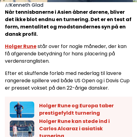
Kenneth Glad
Af
Når tennisbanerne i Asien åbner dørene, bliver
det ikke blot endnu en turnering. Det er en test af
form, mentalitet og modstandernes syn på en
dansk profil.
Holger Rune
står over for nogle måneder, der kan
få afgørende betydning for hans placering på
verdensranglisten.
Efter et skuffende forløb med nederlag til lavere
rangerede spillere ved både US Open og i Davis Cup
er presset vokset på den 22-årige dansker.
Holger Rune og Europa taber
prestigefyldt turnering
Holger Rune kan støde ind i
Carlos Alcaraz i asiatisk
turnering