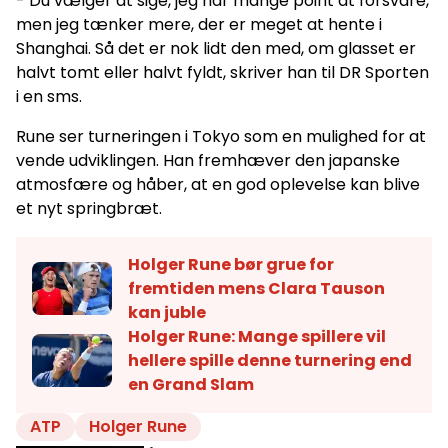
- Du vælger at sige, jeg har mange point at forsvare,
men jeg tænker mere, der er meget at hente i
Shanghai. Så det er nok lidt den med, om glasset er
halvt tomt eller halvt fyldt, skriver han til DR Sporten
i en sms.
Rune ser turneringen i Tokyo som en mulighed for at
vende udviklingen. Han fremhæver den japanske
atmosfære og håber, at en god oplevelse kan blive
et nyt springbræt.
Holger Rune bør grue for
fremtiden mens Clara Tauson
kan juble
Holger Rune: Mange spillere vil
hellere spille denne turnering end
en Grand Slam
ATP
Holger Rune