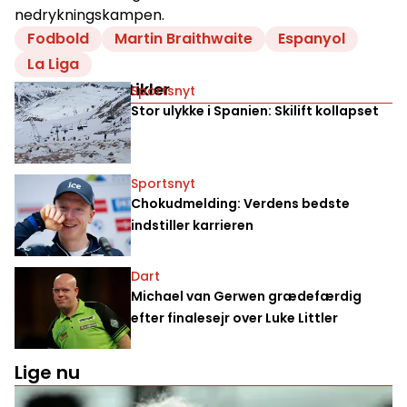
nedrykningskampen.
Fodbold
Martin Braithwaite
Espanyol
La Liga
Relaterede artikler
Sportsnyt
Stor ulykke i Spanien: Skilift kollapset
Sportsnyt
Chokudmelding: Verdens bedste
indstiller karrieren
Dart
Michael van Gerwen grædefærdig
efter finalesejr over Luke Littler
Lige nu