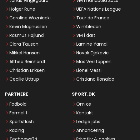
Jonas Vingegaard
VM i håndbold 2025
Holger Rune
UEFA Nations League
Caroline Wozniacki
Tour de France
Kevin Magnussen
Wimbledon
Rasmus Højlund
VM i dart
Clara Tauson
Lamine Yamal
Mikkel Hansen
Novak Djokovic
Althea Reinhardt
Max Verstappen
Christian Eriksen
Lionel Messi
Cecilie Uttrup
Cristiano Ronaldo
PARTNERE
SPORT.DK
Fodbold
Om os
Formel 1
Kontakt
Sportsflash
Ledige jobs
Racing
Annoncering
Technews24
Privatliv & cookies