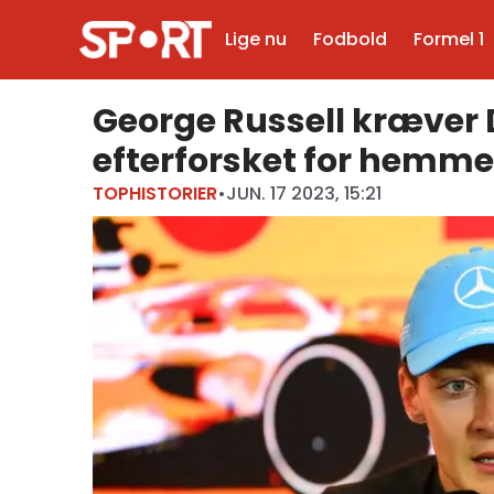
Lige nu
Fodbold
Formel 1
George Russell kræver 
efterforsket for hemmel
TOPHISTORIER
•
JUN. 17 2023, 15:21