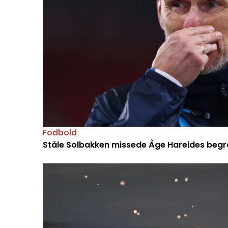
Fodbold
Ståle Solbakken missede Åge Hareides begrav