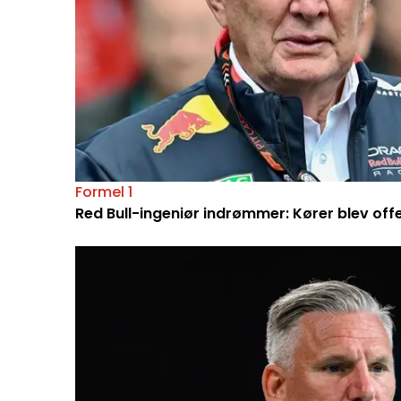
Formel 1
Red Bull-ingeniør indrømmer: Kører blev off