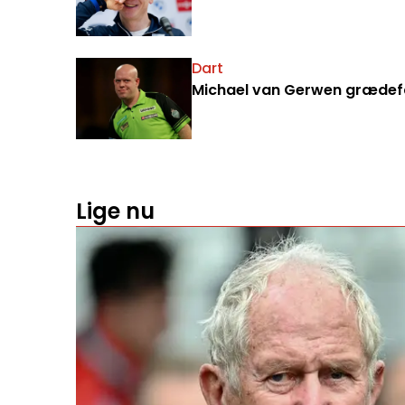
Dart
Michael van Gerwen grædefærd
Lige nu