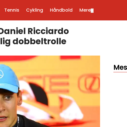
Tennis
Cykling
Håndbold
Mere
▼
Daniel Ricciardo
ig dobbeltrolle
Mes