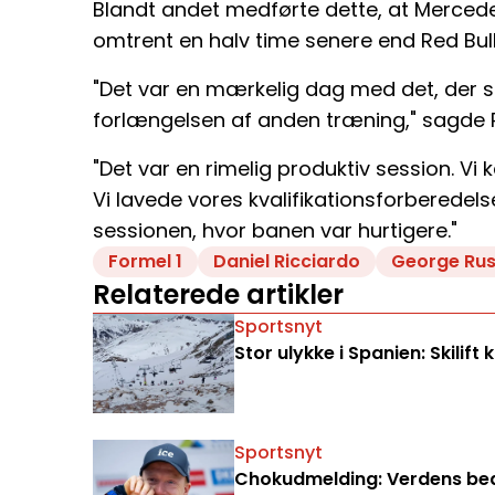
Blandt andet medførte dette, at Mercede
omtrent en halv time senere end Red Bull 
"Det var en mærkelig dag med det, der s
forlængelsen af anden træning," sagde R
"Det var en rimelig produktiv session. Vi 
Vi lavede vores kvalifikationsforberedel
sessionen, hvor banen var hurtigere."
Formel 1
Daniel Ricciardo
George Rus
Relaterede artikler
Sportsnyt
Stor ulykke i Spanien: Skilift 
Sportsnyt
Chokudmelding: Verdens bedst