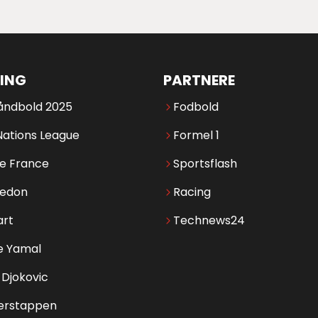
ING
PARTNERE
åndbold 2025
Fodbold
Nations League
Formel 1
de France
Sportsflash
edon
Racing
art
Technews24
e Yamal
Djokovic
erstappen