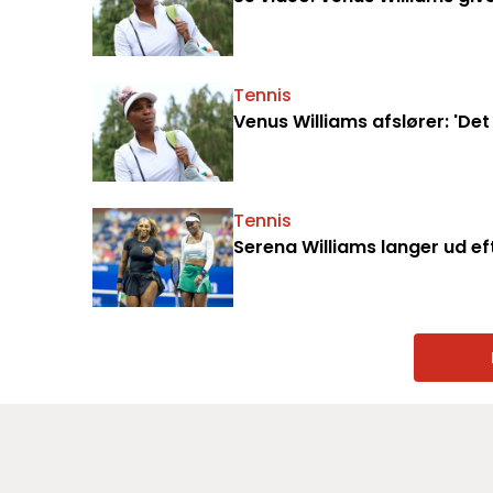
Tennis
Venus Williams afslører: 'Det
Tennis
Serena Williams langer ud ef