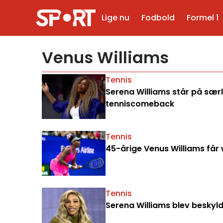
Lige nu
Fodbold
Formel 1
Venus Williams
Tennis
Serena Williams står på særl
tenniscomeback
Tennis
45-årige Venus Williams får 
Tennis
Serena Williams blev beskyl