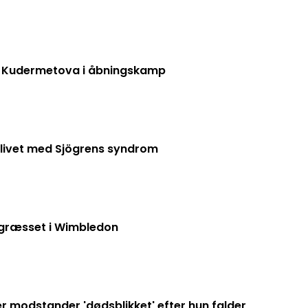
ka Kudermetova i åbningskamp
 livet med Sjögrens syndrom
 græsset i Wimbledon
er modstander 'dødsblikket' efter hun falder