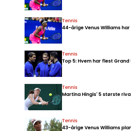
Tennis
44-årige Venus Williams har f
Tennis
Top 5: Hvem har flest Grand
Tennis
Martina Hingis' 5 største riva
Tennis
43-årige Venus Williams pla