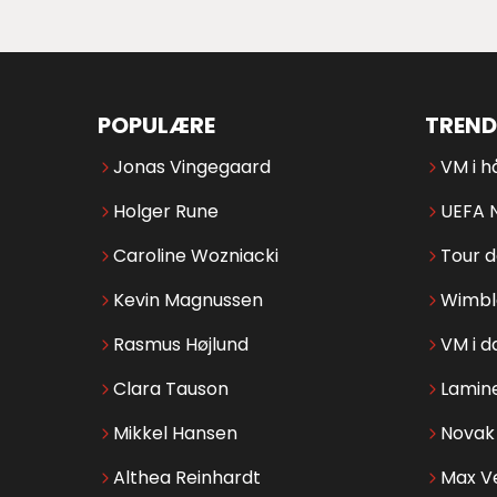
POPULÆRE
TREND
Jonas Vingegaard
VM i h
Holger Rune
UEFA 
Caroline Wozniacki
Tour 
Kevin Magnussen
Wimbl
Rasmus Højlund
VM i d
Clara Tauson
Lamin
Mikkel Hansen
Novak 
Althea Reinhardt
Max V